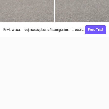
Envie a sua — veja se as placas ficam igualmente ocultas, grátis
Free Trial