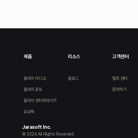
제품
리소스
고객센터
블러미 비디오
블로그
헬프 센터
블러미 포토
문의하기
블러미 엔터프라이즈
요금제
Jarasoft Inc.
© 2024 All Rights Reserved