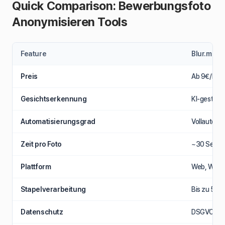
Quick Comparison: Bewerbungsfoto
Anonymisieren Tools
Feature
Blur.me
Preis
Ab 9€/Mon
Gesichtserkennung
KI-gestütz
Automatisierungsgrad
Vollautoma
Zeit pro Foto
~30 Sekun
Plattform
Web, Wind
Stapelverarbeitung
Bis zu 50 F
Datenschutz
DSGVO-konf