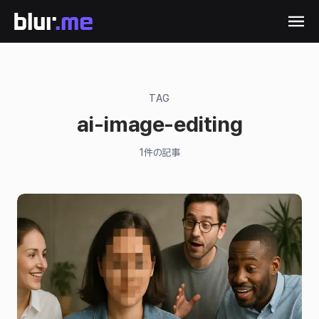
TAG
ai-image-editing
1
件の記事