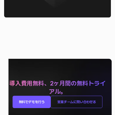
導入費用無料、2ヶ月間の無料トライ
アル。
まずはお試しください。
無料でデモを行う
営業チームに問い合わせる