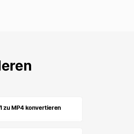
deren
I zu MP4 konvertieren