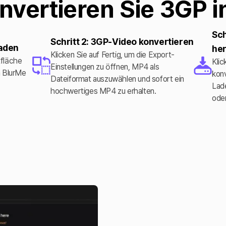
nvertieren Sie 3GP 
Sch
Schritt 2: 3GP-Video konvertieren
laden
he
Klicken Sie auf Fertig, um die Export-
tfläche
Klic
Einstellungen zu öffnen, MP4 als
n BlurMe
konv
Dateiformat auszuwählen und sofort ein
Lade
hochwertiges MP4 zu erhalten.
oder