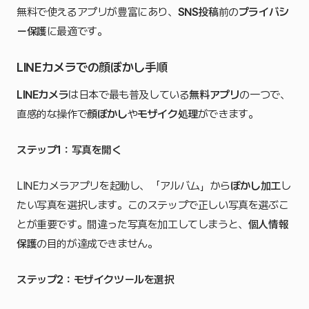
無料で使えるアプリが豊富にあり、
SNS投稿
前の
プライバシ
ー保護
に最適です。
LINEカメラでの顔ぼかし手順
LINEカメラ
は日本で最も普及している
無料アプリ
の一つで、
直感的な操作で
顔ぼかし
や
モザイク処理
ができます。
ステップ1：写真を開く
LINEカメラアプリを起動し、「アルバム」から
ぼかし加工
し
たい写真を選択します。このステップで正しい写真を選ぶこ
とが重要です。間違った写真を加工してしまうと、
個人情報
保護
の目的が達成できません。
ステップ2：モザイクツールを選択