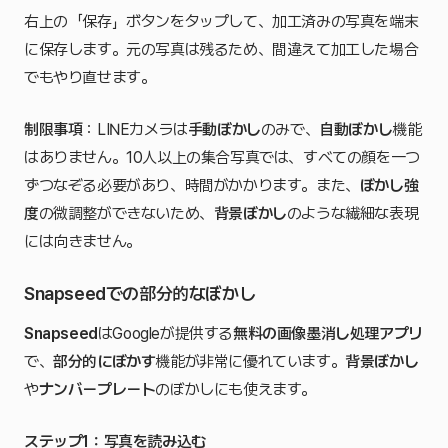
右上の「保存」ボタンをタップして、加工済みの写真を端末
に保存します。元の写真は残るため、間違えて加工した場合
でもやり直せます。
制限事項
：LINEカメラは
手動ぼかし
のみで、
自動ぼかし
機能
はありません。10人以上の集合写真では、すべての顔を一つ
ずつなぞる必要があり、時間がかかります。また、
ぼかし強
度
の微調整ができないため、
背景ぼかし
のような繊細な表現
には向きません。
Snapseedでの部分的なぼかし
Snapseed
はGoogleが提供する
無料の画像墨消し処理アプリ
で、
部分的にぼかす
機能が非常に優れています。
背景ぼかし
や
ナンバープレート
のぼかしにも使えます。
ステップ1：写真を読み込む