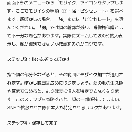
画面下部のメニューから「モザイク」アイコンをタップしま
す。ここでモザイクの種類（弱・強・ピクセレート）を選べ
ます。
顔ぼかし
の場合、「強」または「ピクセレート」を選
んでください。「弱」では顔の輪郭が残り、
肖像権保護
とし
て不十分な場合があります。実際にズームして200%拡大表
示し、顔が識別できないか確認するのがコツです。
ステップ3：指でなぞってぼかす
指で顔の部分をなぞると、その範囲に
モザイク加工
が適用さ
れます。
ぼかし範囲
は広めに取りましょう。髪の毛の生え際
や耳まで含めると、より確実に個人を特定できなくなりま
す。このステップを省略すると、顔の一部が残ってしまい、
SNSで拡散された際に本人が特定されるリスクがあります。
ステップ4：保存して完了