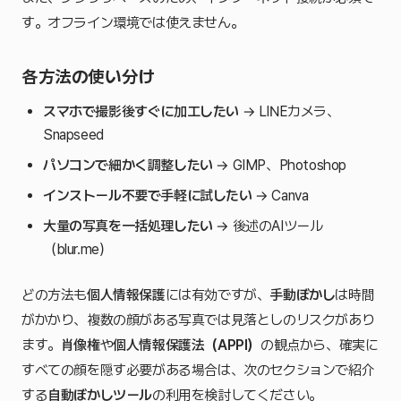
す。オフライン環境では使えません。
各方法の使い分け
スマホで撮影後すぐに加工したい
→ LINEカメラ、
Snapseed
パソコンで細かく調整したい
→ GIMP、Photoshop
インストール不要で手軽に試したい
→ Canva
大量の写真を一括処理したい
→ 後述のAIツール
（blur.me）
どの方法も
個人情報保護
には有効ですが、
手動ぼかし
は時間
がかかり、複数の顔がある写真では見落としのリスクがあり
ます。
肖像権
や
個人情報保護法（APPI）
の観点から、確実に
すべての顔を隠す必要がある場合は、次のセクションで紹介
する
自動ぼかしツール
の利用を検討してください。