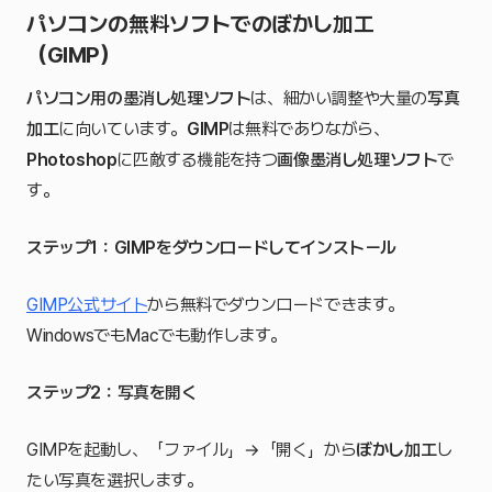
パソコンの無料ソフトでのぼかし加工
（GIMP）
パソコン用の墨消し処理ソフト
は、細かい調整や大量の
写真
加工
に向いています。
GIMP
は無料でありながら、
Photoshop
に匹敵する機能を持つ
画像墨消し処理ソフト
で
す。
ステップ1：GIMPをダウンロードしてインストール
GIMP公式サイト
から無料でダウンロードできます。
WindowsでもMacでも動作します。
ステップ2：写真を開く
GIMPを起動し、「ファイル」→「開く」から
ぼかし加工
し
たい写真を選択します。