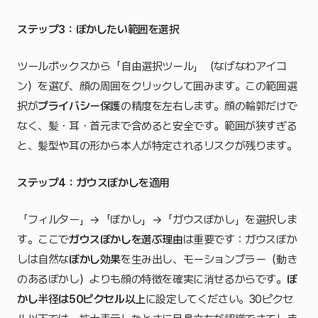
ステップ3：ぼかしたい範囲を選択
ツールボックスから「自由選択ツール」（なげなわアイコ
ン）を選び、顔の周囲をクリックして囲みます。この範囲選
択が
プライバシー保護
の精度を左右します。顔の輪郭だけで
なく、髪・耳・首元まで含めると安全です。範囲が狭すぎる
と、髪型や耳の形から本人が特定されるリスクが残ります。
ステップ4：ガウスぼかしを適用
「フィルター」→「ぼかし」→「ガウスぼかし」を選択しま
す。ここで
ガウスぼかしを選ぶ理由
は重要です：ガウスぼか
しは自然な
ぼかし効果
を生み出し、モーションブラー（動き
のあるぼかし）よりも顔の特徴を確実に消せるからです。
ぼ
かし半径は50ピクセル以上
に設定してください。30ピクセ