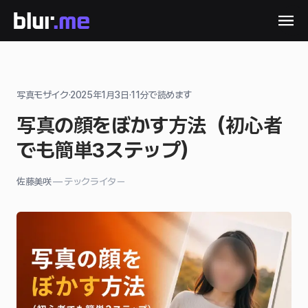
写真モザイク
·
2025年1月3日
·
11
分で読めます
写真の顔をぼかす方法（初心者
でも簡単3ステップ）
佐藤美咲
—
テックライター