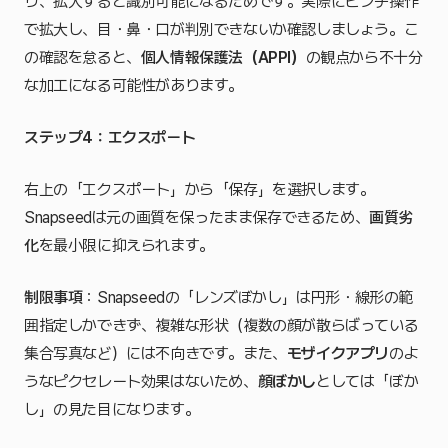
り、拡大すると識別可能になるためです。実際にピンチ操作
で拡大し、目・鼻・口が判別できないか確認しましょう。こ
の確認を怠ると、
個人情報保護法（APPI）
の観点から不十分
な加工になる可能性があります。
ステップ4：エクスポート
右上の「エクスポート」から「保存」を選択します。
Snapseedは元の画質を保ったまま保存できるため、
画質劣
化
を最小限に抑えられます。
制限事項
：Snapseedの「レンズぼかし」は円形・線形の範
囲指定しかできず、複雑な形状（複数の顔が散らばっている
集合写真など）には不向きです。また、
モザイクアプリ
のよ
うなピクセレート効果はないため、
顔ぼかし
としては「ぼか
し」の見た目になります。