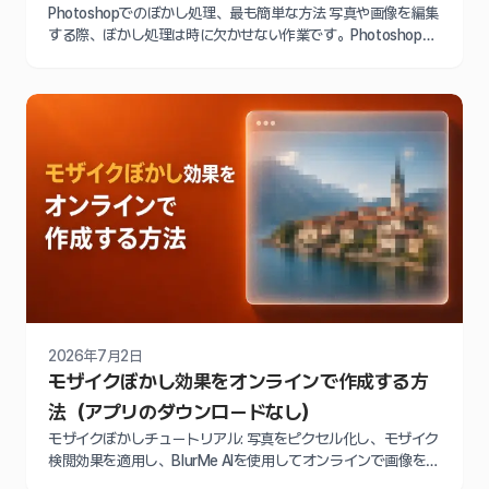
Photoshopでのぼかし処理、最も簡単な方法 写真や画像を編集
する際、ぼかし処理は時に欠かせない作業です。Photoshopの
ぼかし処理は、プライバシーを保護したり、特定の領域を強調
または隠したりする場合に非常に役立ちます。このブログで
は、Photoshopでぼかしを行う最も簡単な方法をご紹介しま
す。その手順をステップバイステップで丁寧に解説します。
Photoshopでのぼかし処理の主
2026年7月2日
モザイクぼかし効果をオンラインで作成する方
法（アプリのダウンロードなし）
モザイクぼかしチュートリアル: 写真をピクセル化し、モザイク
検閲効果を適用し、BlurMe AIを使用してオンラインで画像をぼ
かす方法。