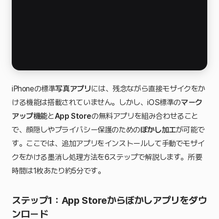
iPhoneの標準
写真アプリ
には、残念ながら直接モザイクをか
ける機能は搭載されていません。しかし、iOS標準の
マーク
アップ機能
と
App Store
の無料アプリを組み合わせること
で、顔隠しやプライバシー保護のための
ぼかし加工
が可能で
す。ここでは、追加アプリをインストールして手動でモザイ
クをかける墨消し処理方法を6ステップで解説します。所要
時間は1枚あたり約5分です。
ステップ1：App Storeからぼかしアプリをダウ
ンロード