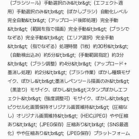
（ブラシツール）手動選択のみ&lt;br&gt;（エフェクト適
用）手動選択のみ&lt;br&gt;（ぼかしブラシ）自動化レベル
完全自動&lt;br&gt;（アップロード後即処理）完全手動
&lt;br&gt;（範囲を指で描画）完全手動&lt;br&gt;（ブラシで
なぞる）完全手動&lt;br&gt;（エリア選択）完全手動
&lt;br&gt;（指でなぞる）処理時間（1枚）約30秒&lt;br&gt;
（自動検出込み）約5分&lt;br&gt;（手動範囲指定）約3分
&lt;br&gt;（ブラシ調整）約4分&lt;br&gt;（アップロード＋
墨消し処理）約2分&lt;br&gt;（ブラシ作業）ぼかし種類モザ
イク、ぼかし&lt;br&gt;墨消しペンツール描画のみ&lt;br&gt;
（黒塗り）モザイク、ぼかし&lt;br&gt;スタンプぼかしエフ
ェクト&lt;br&gt;（強度調整可）モザイク、ぼかし&lt;br&gt;
ピクセル化画質保持オリジナル画質維持&lt;br&gt;（圧縮な
し）オリジナル画質維持&lt;br&gt;（HEIC/JPEG）やや圧縮
あり&lt;br&gt;（JPEG保存）圧縮あり&lt;br&gt;（SNS最適
化）やや圧縮あり&lt;br&gt;（JPEG保存）プラットフォーム