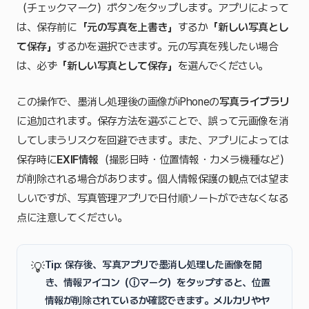
（チェックマーク）ボタンをタップします。アプリによって
は、保存前に
「元の写真を上書き」
するか
「新しい写真とし
て保存」
するかを選択できます。元の写真を残したい場合
は、必ず
「新しい写真として保存」
を選んでください。
この操作で、墨消し処理後の画像がiPhoneの
写真ライブラリ
に追加されます。保存方法を選ぶことで、誤って元画像を消
してしまうリスクを回避できます。また、アプリによっては
保存時に
EXIF情報
（撮影日時・位置情報・カメラ機種など）
が削除される場合があります。個人情報保護の観点では望ま
しいですが、写真管理アプリで日付順ソートができなくなる
点に注意してください。
Tip: 保存後、写真アプリで墨消し処理した画像を開
💡
き、
情報アイコン
（ⓘマーク）をタップすると、位置
情報が削除されているか確認できます。メルカリやヤ