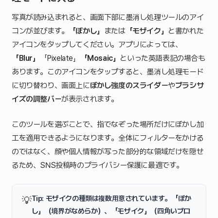
写真が読み込まれると、画面下部に墨消し処理ツールのアイ
コンが並びます。
「ぼかし」
または
「モザイク」
と書かれた
アイコンをタップしてください。アプリによっては、
「Blur」
「Pixelate」
「Mosaic」
といった英語表記の場合も
あります。このアイコンをタップすると、墨消し処理モード
に切り替わり、画面上に
ぼかし強度のスライダー
や
ブラシサ
イズの調整バー
が表示されます。
このツールを選ぶことで、指でなぞった場所だけにぼかし加
工を適用できるようになります。全体にフィルターをかける
のではなく、顔や個人情報が写った部分的な領域だけを隠せ
るため、SNS投稿時のプライバシー保護に最適です。
Tip: モザイクの種類は複数用意されています。
「ぼか
💡
し」
（境界がなめらか）、
「モザイク」
（四角いブロ