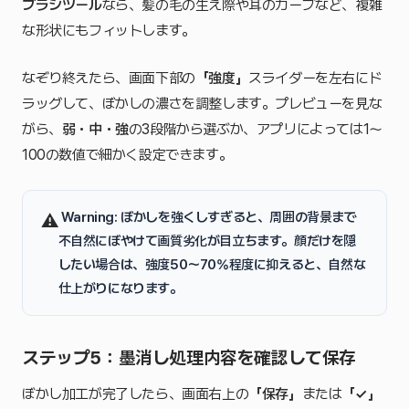
ブラシツール
なら、髪の毛の生え際や耳のカーブなど、複雑
な形状にもフィットします。
なぞり終えたら、画面下部の
「強度」
スライダーを左右にド
ラッグして、ぼかしの濃さを調整します。プレビューを見な
がら、
弱・中・強
の3段階から選ぶか、アプリによっては1〜
100の数値で細かく設定できます。
️
Warning:
ぼかしを強くしすぎると、周囲の背景まで
⚠
不自然にぼやけて画質劣化が目立ちます。顔だけを隠
したい場合は、
強度50〜70%
程度に抑えると、自然な
仕上がりになります。
ステップ5：墨消し処理内容を確認して保存
ぼかし加工が完了したら、画面右上の
「保存」
または
「✓」