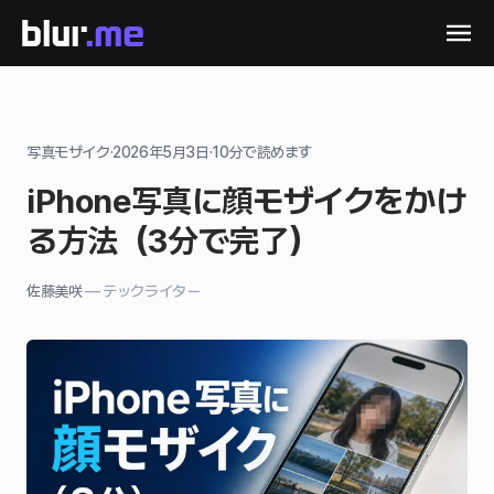
写真モザイク
·
2026年5月3日
·
10
分で読めます
iPhone写真に顔モザイクをかけ
る方法（3分で完了）
佐藤美咲
—
テックライター