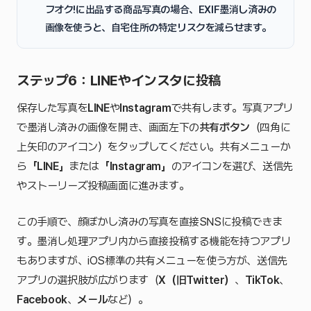
フオク!に出品する商品写真の場合、EXIF墨消し済みの
画像を使うと、自宅住所の特定リスクを減らせます。
ステップ6：LINEやインスタに投稿
保存した写真を
LINE
や
Instagram
で共有します。写真アプリ
で墨消し済みの画像を開き、画面左下の
共有ボタン
（四角に
上矢印のアイコン）をタップしてください。共有メニューか
ら
「LINE」
または
「Instagram」
のアイコンを選び、送信先
やストーリーズ投稿画面に進みます。
この手順で、顔ぼかし済みの写真を直接SNSに投稿できま
す。墨消し処理アプリ内から直接投稿する機能を持つアプリ
もありますが、iOS標準の共有メニューを使う方が、送信先
アプリの選択肢が広がります（
X（旧Twitter）
、
TikTok
、
Facebook
、
メール
など）。