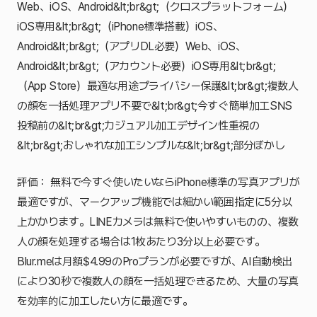
Web、iOS、Android&lt;br&gt;（クロスプラットフォーム）
iOS専用&lt;br&gt;（iPhone標準搭載）iOS、
Android&lt;br&gt;（アプリDL必要）Web、iOS、
Android&lt;br&gt;（アカウント必要）iOS専用&lt;br&gt;
（App Store）最適な用途プライバシー保護&lt;br&gt;複数人
の顔を一括処理アプリ不要で&lt;br&gt;今すぐ簡単加工SNS
投稿前の&lt;br&gt;カジュアル加工デザイン性重視の
&lt;br&gt;おしゃれな加工シンプルな&lt;br&gt;部分ぼかし
評価： 無料で今すぐ使いたいならiPhone標準の写真アプリが
最適ですが、マークアップ機能では細かい範囲指定に5分以
上かかります。LINEカメラは無料で使いやすいものの、複数
人の顔を処理する場合は1枚あたり3分以上必要です。
Blur.meは月額$4.99のProプランが必要ですが、AI自動検出
により30秒で複数人の顔を一括処理できるため、大量の写真
を効率的に加工したい方に最適です。