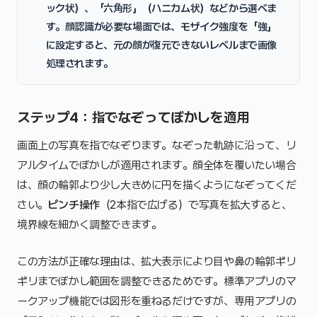
ック状）、
「六角形」
（ハニカム状）などから選べま
す。顔認識が必要な場面では、
モザイク強度を「強」
に設定
すると、元の顔が復元できないレベルまで画像
処理されます。
ステップ4：指でなぞってぼかしを適用
画面上の写真を指でなぞります。なぞった軌跡に沿って、リ
アルタイムでぼかしが適用されます。顔全体を覆いたい場合
は、顔の輪郭より少し大きめに円を描くようになぞってくだ
さい。
ピンチ操作
（2本指で広げる）で写真を拡大すると、
境界線を細かく調整できます。
この方法が正確な理由は、拡大表示により目や鼻の輪郭ギリ
ギリまでぼかし範囲を調整できるためです。標準アプリのマ
ークアップ機能では図形を重ねるだけですが、専用アプリの