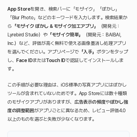
App Store
を開き、検索バーに「モザイク」「ぼかし」
「Blur Photo」などのキーワードを入力します。検索結果か
ら
「モザイク ぼかし & モザイク加工アプリ」
（開発元：
Lyrebird Studio）や
「モザイク簡単」
（開発元：BAIBAI,
Inc.）など、評価が高く無料で使える画像墨消し処理アプリ
を選んでください。アプリページで
「入手」
ボタンをタップ
し、
Face ID
または
Touch ID
で認証してインストールしま
す。
この手順が必要な理由は、iOS標準の写真アプリにはぼかし
ツールが含まれていないためです。App Storeには数十種類
のモザイクアプリがありますが、
広告表示の頻度
や
ぼかし強
度の調整範囲
がアプリごとに異なるため、レビュー評価4.0
以上のものを選ぶと失敗が少なくなります。