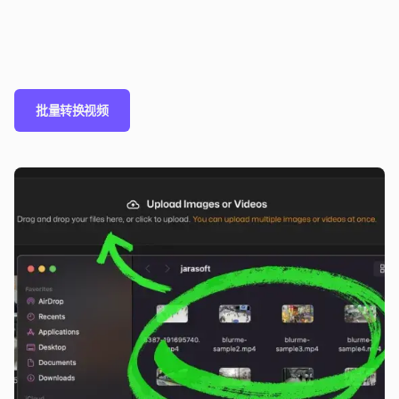
批量转换视频