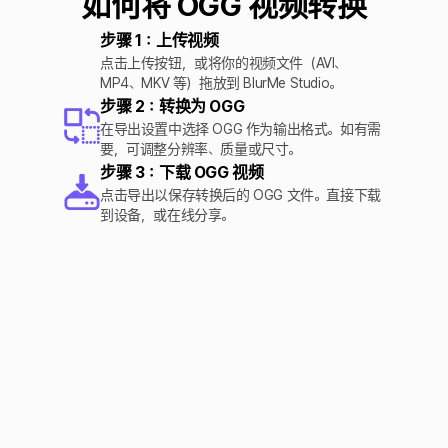
如何将 OGG 视频转换
步骤 1：上传视频
点击上传按钮，或将你的视频文件（AVI、
MP4、MKV 等）拖放到 BlurMe Studio。
步骤 2：转换为 OGG
在导出设置中选择 OGG 作为输出格式。如有需
要，可调整分辨率、质量或尺寸。
步骤 3：下载 OGG 视频
点击导出以保存转换后的 OGG 文件。直接下载
到设备，或在线分享。