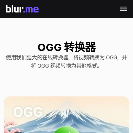
OGG 转换器
使用我们强大的在线转换器，将视频转换为 OGG，并
将 OGG 视频转换为其他格式。