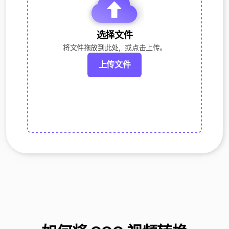
选择文件
将文件拖放到此处，或点击上传。
上传文件