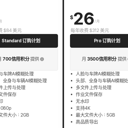
26
$
月
/
月
 $84 美元
每年收费 $312 美元
Standard 订购计划
Pro 订购计划
月
700信用积分
提供
月
3500信用积分
提供
与车牌AI模糊处理
人脸与车牌AI模糊处理
、全身与车辆AI模糊处理
头部、全身与车辆AI模糊
件上传与处理
多文件上传与处理
文件保存
作业文件保存
印
无水印
080p
支持4K
文件大小：2GB
最大文件大小：5GB
高品质导出