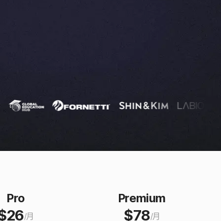
Pro
Premium
$
26
$
78
/
月
/
月