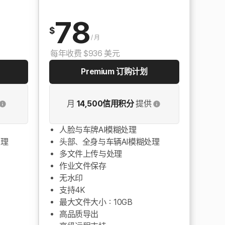
78
$
/
月
每年收费 $936 美元
Premium 订购计划
月
14,500信用积分
提供
人脸与车牌AI模糊处理
处理
头部、全身与车辆AI模糊处理
多文件上传与处理
作业文件保存
无水印
支持4K
最大文件大小：10GB
高品质导出