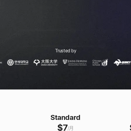
Trusted by
Standard
$
7
/
月