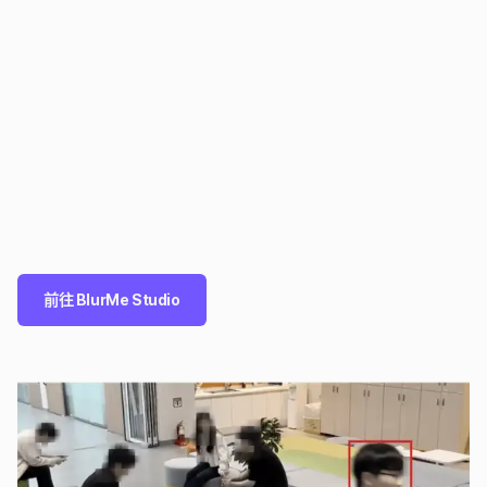
前往 BlurMe Studio