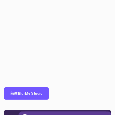
前往 BlurMe Studio