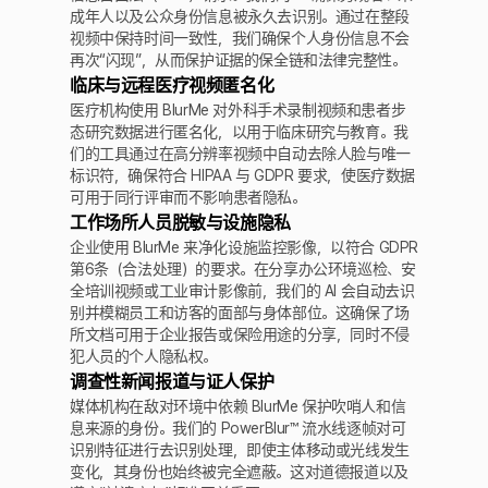
成年人以及公众身份信息被永久去识别。通过在整段
视频中保持时间一致性，我们确保个人身份信息不会
再次“闪现”，从而保护证据的保全链和法律完整性。
临床与远程医疗视频匿名化
医疗机构使用 BlurMe 对外科手术录制视频和患者步
态研究数据进行匿名化，以用于临床研究与教育。我
们的工具通过在高分辨率视频中自动去除人脸与唯一
标识符，确保符合 HIPAA 与 GDPR 要求，使医疗数据
可用于同行评审而不影响患者隐私。
工作场所人员脱敏与设施隐私
企业使用 BlurMe 来净化设施监控影像，以符合 GDPR
第6条（合法处理）的要求。在分享办公环境巡检、安
全培训视频或工业审计影像前，我们的 AI 会自动去识
别并模糊员工和访客的面部与身体部位。这确保了场
所文档可用于企业报告或保险用途的分享，同时不侵
犯人员的个人隐私权。
调查性新闻报道与证人保护
媒体机构在敌对环境中依赖 BlurMe 保护吹哨人和信
息来源的身份。我们的 PowerBlur™ 流水线逐帧对可
识别特征进行去识别处理，即使主体移动或光线发生
变化，其身份也始终被完全遮蔽。这对道德报道以及