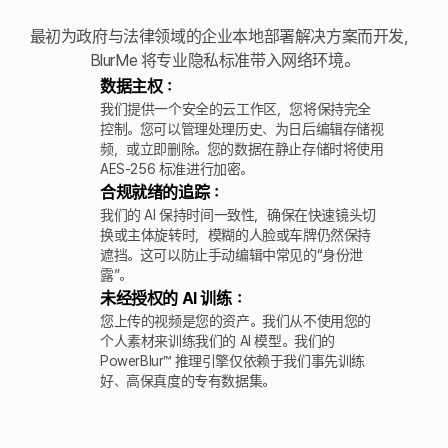
最初为政府与法律领域的企业本地部署解决方案而开发，
BlurMe 将专业隐私标准带入网络环境。
数据主权：
我们提供一个安全的云工作区，您将保持完全
控制。您可以管理处理历史、为日后编辑存储视
频，或立即删除。您的数据在静止存储时将使用
AES-256 标准进行加密。
合规就绪的追踪：
我们的 AI 保持时间一致性，确保在快速镜头切
换或主体旋转时，模糊的人脸或车牌仍然保持
遮挡。这可以防止手动编辑中常见的“身份泄
露”。
未经授权的 AI 训练：
您上传的视频是您的资产。我们从不使用您的
个人素材来训练我们的 AI 模型。我们的
PowerBlur™ 推理引擎仅依赖于我们事先训练
好、高保真度的专有数据集。