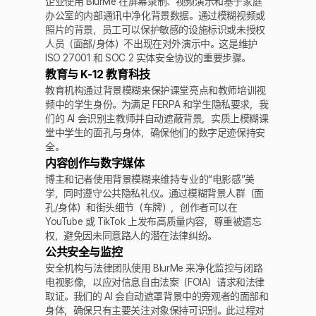
企业使用 BlurMe 在屏幕录制、视频演示和基于家庭
办公室的内部通讯中净化背景数据。通过模糊视频或
照片的背景，员工可以保护敏感的设施标识或未授权
人员（面部/身体）不出现在对外演示中。这是维护
ISO 27001 和 SOC 2 实体安全协议的重要步骤。
教育与 K-12 教育科技
教育机构通过背景模糊来保护课堂亮点和教师培训视
频中的学生身份。为满足 FERPA 和学生隐私要求，我
们的 AI 会识别主教师并自动遮蔽背景，实质上模糊课
堂中学生的面孔与身体，确保他们的数字足迹保持安
全。
内容创作与数字媒体
博主和记者使用背景模糊来维持专业的“电影感”美
学，同时遵守公共隐私礼仪。通过模糊背景人群（面
孔/身体）和街头细节（车牌），创作者可以在
YouTube 或 TikTok 上发布高质量内容，尊重被遗忘
权，避免因未同意路人的潜在法律纠纷。
公共安全与监控
安全机构与法律团队使用 BlurMe 来净化监控与闭路
电视影像，以应对信息自由法案（FOIA）请求和法律
取证。我们的 AI 会自动遮罩背景中的旁观者的面部和
身体，确保只有主要关注对象保持可识别。此过程对