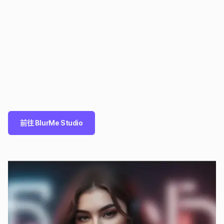
前往 BlurMe Studio