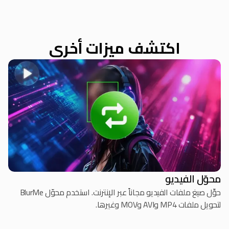
اكتشف ميزات أخرى
محوّل الفيديو
حوِّل صيغ ملفات الفيديو مجاناً عبر الإنترنت. استخدم محوّل BlurMe
لتحويل ملفات MP4 وAVI وMOV وغيرها.