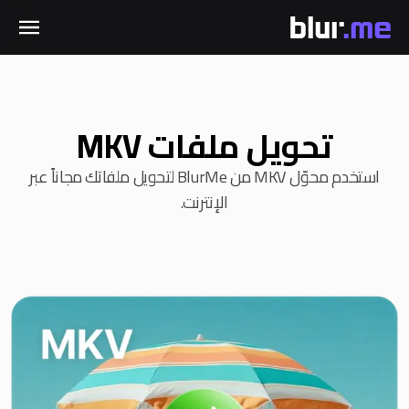
تحويل ملفات MKV
استخدم محوّل MKV من BlurMe لتحويل ملفاتك مجاناً عبر
الإنترنت.