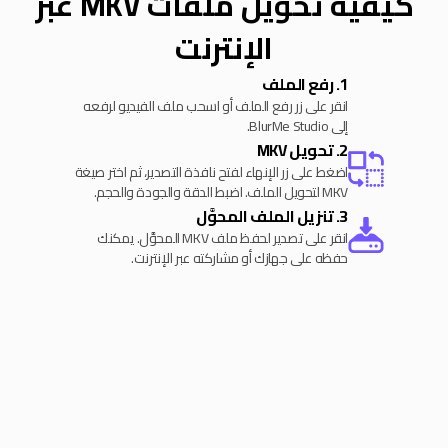
كيفية تحويل ملفات MKV عبر
الإنترنت
1. رفع الملف
انقر على زر رفع الملف أو اسحب ملف الفيديو لرفعه
إلى BlurMe Studio.
2. تحويل MKV
اضغط على زر الإنهاء لفتح نافذة التصدير، ثم اختر صيغة
MKV لتحويل الملف. اضبط الدقة والجودة والحجم.
3. تنزيل الملف المحوَّل
انقر على تصدير لحفظ ملف MKV المحوَّل. يمكنك
حفظه على جهازك أو مشاركته عبر الإنترنت.