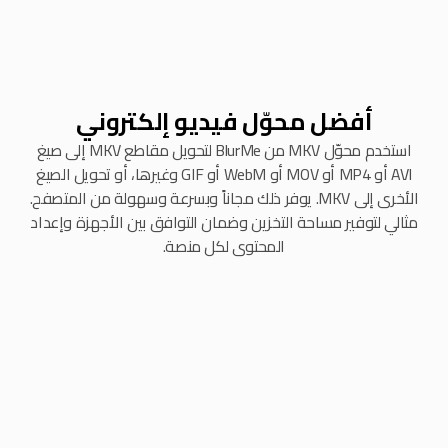
أفضل محوّل فيديو إلكتروني
استخدم محوّل MKV من BlurMe لتحويل مقاطع MKV إلى صيغ
AVI أو MP4 أو MOV أو WebM أو GIF وغيرها، أو تحويل الصيغ
الأخرى إلى MKV. يوفر ذلك مجاناً وبسرعة وسهولة من المتصفح.
مثالي لتوفير مساحة التخزين وضمان التوافق بين الأجهزة وإعداد
المحتوى لكل منصة.