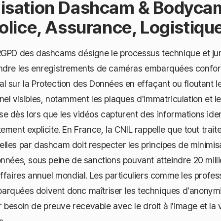
isation Dashcam & Bodyc
lice, Assurance, Logistiqu
RGPD des dashcams désigne le processus technique et jur
endre les enregistrements de caméras embarquées confo
l sur la Protection des Données en effaçant ou floutant 
el visibles, notamment les plaques d'immatriculation et l
 dès lors que les vidéos capturent des informations ident
ement explicite. En France, la CNIL rappelle que tout trai
les par dashcam doit respecter les principes de minimisa
nnées, sous peine de sanctions pouvant atteindre 20 mill
ffaires annuel mondial. Les particuliers comme les profess
rquées doivent donc maîtriser les techniques d'anonymi
ur besoin de preuve recevable avec le droit à l'image et la 