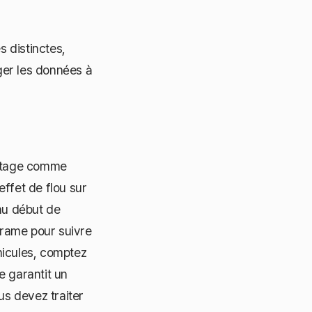
 distinctes,
ger les données à
ontage comme
ffet de flou sur
au début de
frame pour suivre
hicules, comptez
e garantit un
ous devez traiter