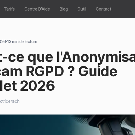
Tarifs
Centre D'Aide
Blog
Outil
Contact
026
·
13
min de lecture
t-ce que l'Anonymisa
am RGPD ? Guide
et 2026
ctrice tech