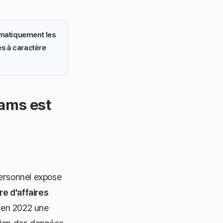
omatiquement les
es à caractère
ams est
personnel expose
re d'affaires
é en 2022 une