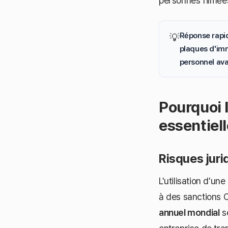
personnes filmée
Réponse rapid
💡
plaques d'imm
personnel ava
Pourquoi 
essentiel
Risques juri
L'utilisation d'
à des sanctions 
annuel mondial
se