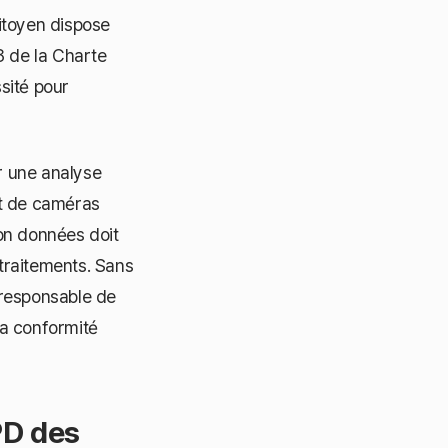
itoyen dispose
 8 de la Charte
sité pour
r une analyse
nt de caméras
on données doit
 traitements. Sans
 responsable de
sa conformité
PD des