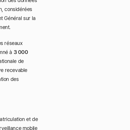
tion des données
n, considérées
t Général sur la
ment.
les réseaux
amné à
3 000
ationale de
ve recevable
ation des
riculation et de
rveillance mobile