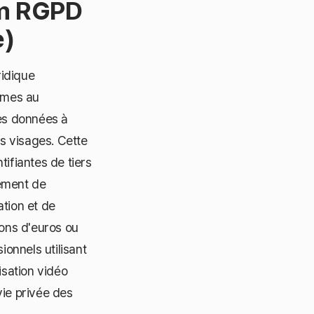
am RGPD
e)
idique
rmes au
les données à
es visages. Cette
ifiantes de tiers
tement de
tion et de
ions d'euros ou
ionnels utilisant
sation vidéo
vie privée des