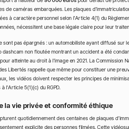
ansport à hauteur de
90 000 euros
pour défaut de protec
ues de caméras embarquées. Les plaques d'immatriculatio
s à caractère personnel selon l'Article 4(1) du Règlemen
nnées, nécessitent une base légale claire pour leur traite
ne sont pas épargnés : un automobiliste ayant diffusé sur 
o dashcam non floutée montrant un accident a été cond
pour atteinte au droit à l'image en 2021. La Commission N
 des Libertés rappelle que même pour constituer une preu
aux, les vidéos doivent respecter les principes de minimis
 l'Article 5(1)(c) du RGPD.
e la vie privée et conformité éthique
turent quotidiennement des centaines de plaques d'immat
sentement explicite des personnes filmées. Cette vidéosu