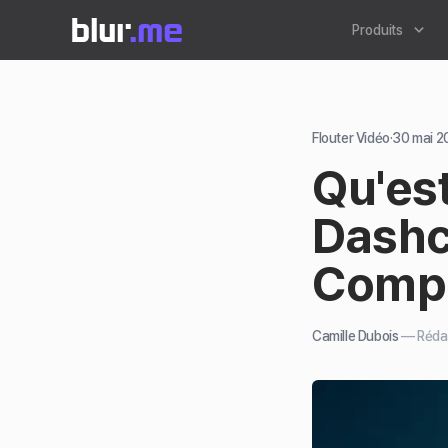
Produits
Flouter Vidéo
·
30 mai 2
Qu'es
Dashc
Compl
Camille Dubois
—
Réda