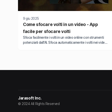
9 giu 2025
Come sfocare volti in un video - App
facile per sfocare volti
Sfoca facilmente i volti in un video online con strumenti
potenziati dall'AI. Sfoca automaticamente i volti nei video
su iPhone o desktop utilizzando la migliore app per
sfocare i volti per privacy e sicurezza.
Jarasoft Inc.
© 2024 All Rights Reserved