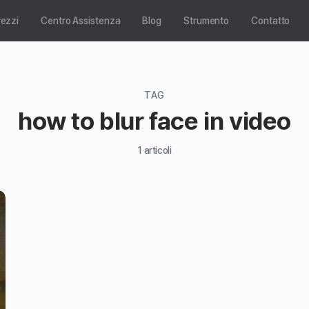
rezzi
Centro Assistenza
Blog
Strumento
Contatto
TAG
how to blur face in video
1
articoli