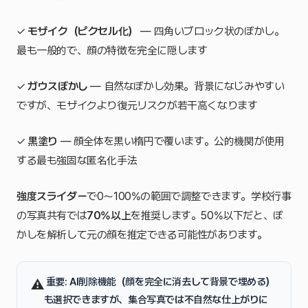
✓
モザイク（ピクセル化）
— 四角いブロック状のぼかし。
最も一般的で、顔の特徴を完全に隠します
✓
ガウスぼかし
— 自然なぼかし効果。背景になじみやすい
ですが、モザイクより復元リスクが若干高くなります
✓
黒塗り
— 顔全体を黒い楕円で覆います。公的機関が使用
する最も強固な匿名化手法
強度スライダー
で0〜100%の範囲で調整できます。学校行事
の写真共有では
70%以上
を推奨します。50%以下だと、ぼ
かしを解析して元の顔を推定できる可能性があります。
️
重要
: AI削除機能（顔を完全に消去して背景で埋める）
⚠
も選択できますが、集合写真では不自然な仕上がりに