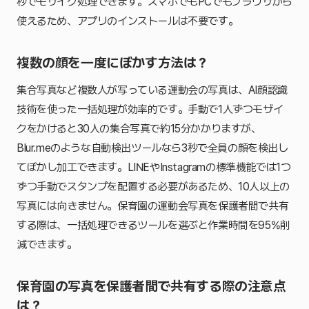
秒でモザイク処理できます。スマホでもPCでもブラウザから
使えるため、アプリのインストールは不要です。
複数の顔を一度にぼかす方法は？
集合写真など複数人が写っている運動会の写真は、AI顔認識
技術を使った一括処理が効率的です。手動で1人ずつモザイ
クをかけると30人の集合写真で約15分かかりますが、
Blur.meのような自動検出ツールなら3秒で全員の顔を検出し
てぼかし加工できます。LINEやInstagramの標準機能では1つ
ずつ手動でスタンプを配置する必要があるため、10人以上の
写真には向きません。保育園の運動会写真を保護者間で共有
する際は、一括処理できるツールを選ぶと作業時間を95%削
減できます。
保育園の写真を保護者間で共有する際の注意点
は？