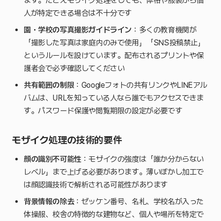
ます。たとえモザイク処理をしても、体格や服装から個
人が特定できる場合は不十分です
園・学校の写真撮影ガイドライン
：多くの教育機関が
「撮影した写真は家庭内のみで使用」「SNS投稿禁止」
というルールを設けています。配布されるプリントや保
護者会で必ず確認してください
共有範囲の制限
：Googleフォトの共有リンクやLINEアル
バムは、URLを知っている人なら誰でもアクセスできま
す。パスワード保護や閲覧期限の設定が必要です
モザイク処理の技術的要件
顔の識別不可能性
：モザイクの強度は「誰か分からない
レベル」まで上げる必要があります。薄いぼかし加工で
は顔認識技術で解析される可能性があります
背景情報の除去
：ゼッケン番号、名札、学校名が入った
体操服、校舎の特徴的な建物など、個人や場所を特定で