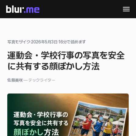
写真モザイク
·
2026年5月3日
·
16
分で読めます
運動会・学校行事の写真を安全
に共有する顔ぼかし方法
佐藤美咲
—
テックライター