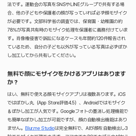
法です。運動会の写真をSNSやLINEグループで共有する場
合、他の子どもや保護者の顔が写っていれば必ず顔モザイク
が必要です。文部科学省の調査では、保育園・幼稚園の約
78%が写真共有時のモザイク処理を保護者に義務付けていま
す。肖像権侵害で訴訟になるケースも年間約120件報告され
ているため、自分の子ども以外が写っている写真は必ずぼか
し加工してから共有してください。
無料で顔にモザイクをかけるアプリはあります
か？
はい、無料で使える顔モザイクアプリは複数あります。iOS
ではぼかし丸（App Store評価4.5）、Androidではモザイク
＆ぼかし加工が人気です。Googleフォトの墨消し処理機能で
も簡単なぼかし加工が可能ですが、顔の自動検出機能はあり
ません。
Blur.me Studio
は完全無料で、AIが顔を自動検出し3