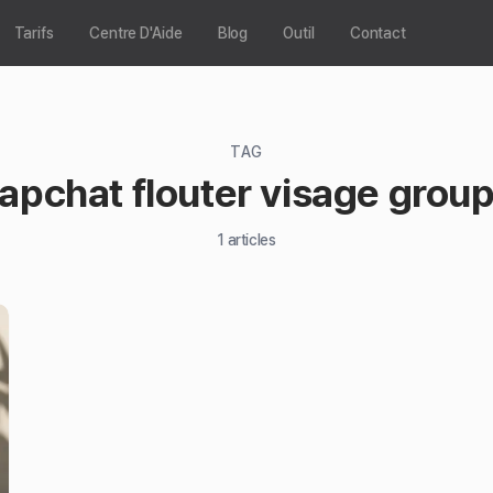
Tarifs
Centre D'Aide
Blog
Outil
Contact
TAG
apchat flouter visage grou
1
articles