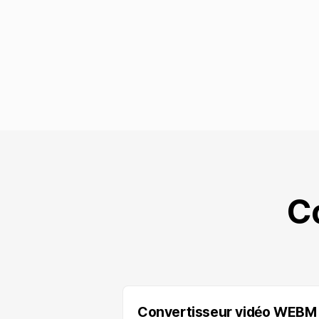
C
Convertisseur vidéo WEBM