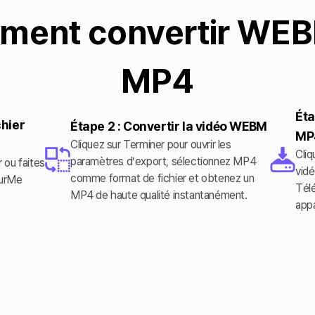
ent convertir WE
MP4
Éta
chier
Étape 2 : Convertir la vidéo WEBM
MP
Cliquez sur Terminer pour ouvrir les
Cliq
paramètres d’export, sélectionnez MP4
 ou faites
vidé
comme format de fichier et obtenez un
lurMe
Télé
MP4 de haute qualité instantanément.
appa