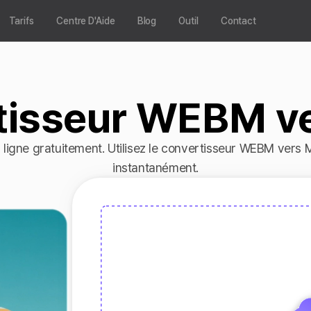
Tarifs
Centre D'Aide
Blog
Outil
Contact
tisseur WEBM v
igne gratuitement. Utilisez le convertisseur WEBM vers 
instantanément.