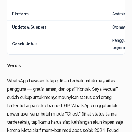
Platform
Android, i
Update & Support
Otomatis vi
Pengguna y
Cocok Untuk
terjamin
Verdik:
WhatsApp bawaan tetap pilihan terbaik untuk mayoritas
pengguna — gratis, aman, dan opsi "Kontak Saya Kecuali"
sudah cukup untuk menyembunyikan status dari orang
tertentu tanpa risiko banned. GB WhatsApp unggul untuk
power user yang butuh mode "Ghost" (lihat status tanpa
terdeteksi), tapi kamu harus siap kehilangan akun kapan saja
karena Meta aktif mem-ban mod apps sejak 2024. Fouad