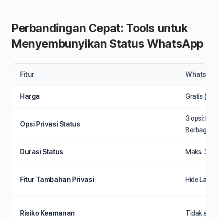
Perbandingan Cepat: Tools untuk
Menyembunyikan Status WhatsApp
Fitur
WhatsApp
Harga
Gratis (res
3 opsi: Ko
Opsi Privasi Status
Berbagi D
Durasi Status
Maks. 30 de
Fitur Tambahan Privasi
Hide Last S
Risiko Keamanan
Tidak ada 