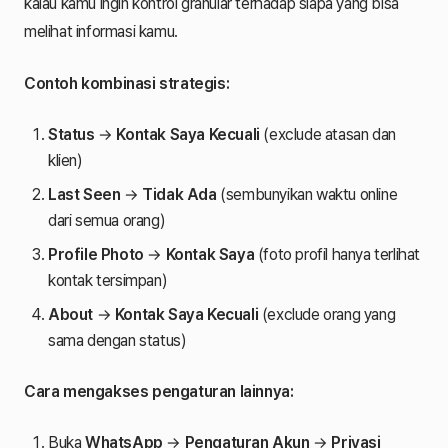
kalau kamu ingin kontrol granular terhadap siapa yang bisa
melihat informasi kamu.
Contoh kombinasi strategis:
Status
→
Kontak Saya Kecuali
(exclude atasan dan
klien)
Last Seen
→
Tidak Ada
(sembunyikan waktu online
dari semua orang)
Profile Photo
→
Kontak Saya
(foto profil hanya terlihat
kontak tersimpan)
About
→
Kontak Saya Kecuali
(exclude orang yang
sama dengan status)
Cara mengakses pengaturan lainnya:
Buka
WhatsApp
→
Pengaturan Akun
→
Privasi