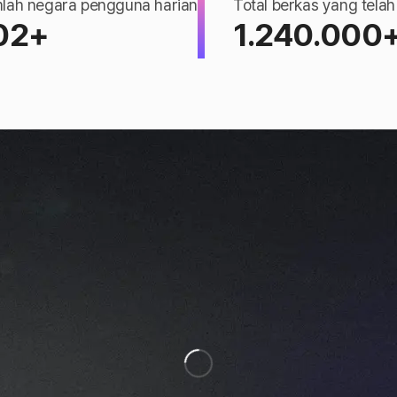
lah negara pengguna harian
Total berkas yang telah
02+
1.240.000