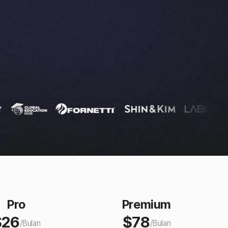
Pro
Premium
$
26
$
78
/
Bulan
/
Bulan