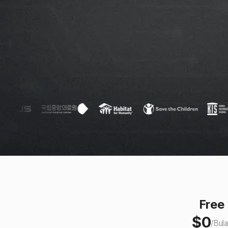
Free
$
0
/
Bula