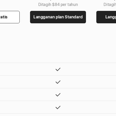
Ditagih $84 per tahun
Ditagi
atis
Langganan plan Standard
Langg