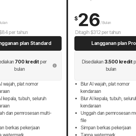
26
$
Bulan
/
Bulan
 $84 per tahun
Ditagih $312 per tahun
ngganan plan Standard
Langganan plan Pro
ediakan
700 kredit
per
Disediakan
3.500 kredit
p
bulan
bulan
AI wajah, plat nomor
Blur AI wajah, plat nomor
araan
kendaraan
AI kepala, tubuh, seluruh
Blur AI kepala, tubuh, seluru
araan
kendaraan
ah dan pemrosesan multi-
Unggah dan pemrosesan mu
file
an berkas pekerjaan
Simpan berkas pekerjaan
a watermark
Tanpa watermark