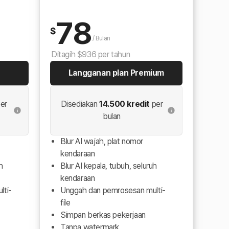
78
$
/
Bulan
Ditagih $936 per tahun
Langganan plan Premium
er
Disediakan
14.500 kredit
per
bulan
Blur AI wajah, plat nomor
kendaraan
h
Blur AI kepala, tubuh, seluruh
kendaraan
lti-
Unggah dan pemrosesan multi-
file
Simpan berkas pekerjaan
Tanpa watermark