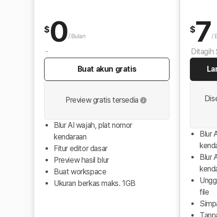
0
7
$
$
/
Bulan
/
-
Ditagih
Buat akun gratis
La
Dis
Preview gratis tersedia
Blur AI wajah, plat nomor
Blur 
kendaraan
kend
Fitur editor dasar
Blur 
Preview hasil blur
kend
Buat workspace
Ungg
Ukuran berkas maks. 1GB
file
Simp
Tanp