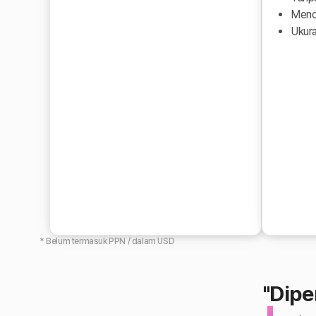
Mend
Ukur
* Belum termasuk PPN / dalam USD
"Dipe