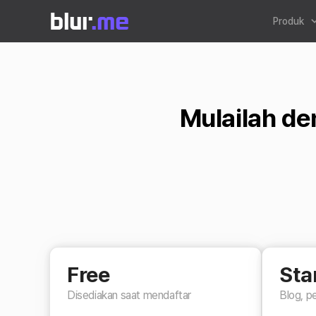
Produk
Mulailah de
Free
Sta
Disediakan saat mendaftar
Blog, p