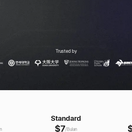
Trusted by
Standard
$
7
n
/
Bulan