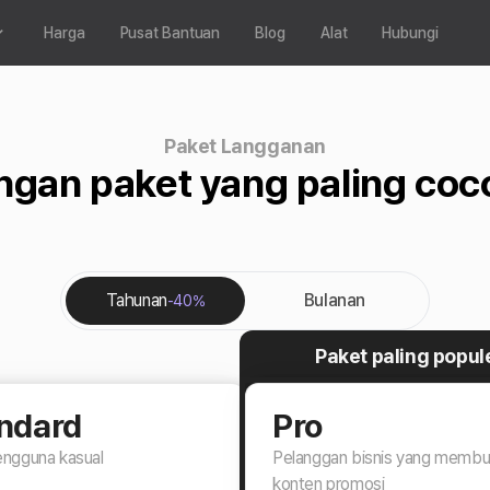
Harga
Pusat Bantuan
Blog
Alat
Hubungi
Paket Langganan
ngan paket yang paling co
Tahunan
Bulanan
-40%
Paket paling popul
ndard
Pro
engguna kasual
Pelanggan bisnis yang membu
konten promosi