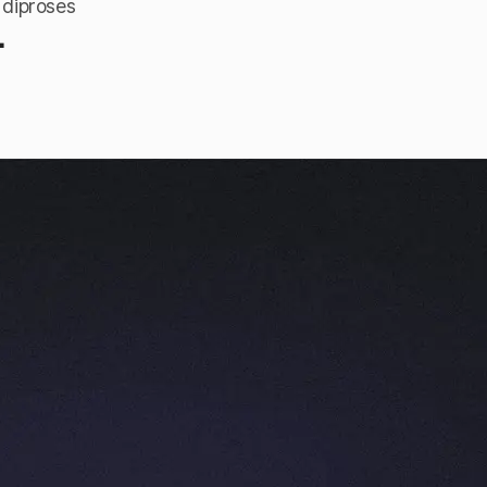
 diproses
+