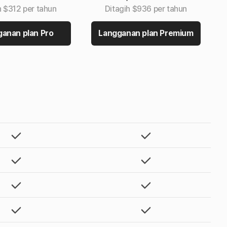
h $312 per tahun
Ditagih $936 per tahun
anan plan Pro
Langganan plan Premium