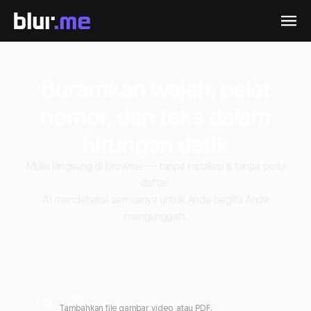
Buramkan wajah, pelat
nomor, dan teks dalam
hitungan detik
Mulai langsung di browser — tanpa instalasi & tanpa perlu
daftar.
AI mendeteksi semuanya untuk Anda begitu Anda
mengunggah.
Unggah
Tambahkan file gambar, video, atau PDF.