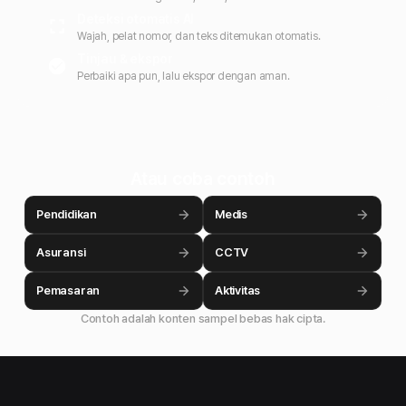
Deteksi otomatis AI
Wajah, pelat nomor, dan teks ditemukan otomatis.
Tinjau & ekspor
Perbaiki apa pun, lalu ekspor dengan aman.
Atau coba contoh
Pendidikan
Medis
Asuransi
CCTV
Pemasaran
Aktivitas
Contoh adalah konten sampel bebas hak cipta.