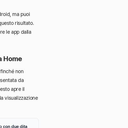
droid, ma puoi
uesto risultato.
e le app dalla
ta Home
finché non
esentata da
esto apre il
la visualizzazione
o con due dita