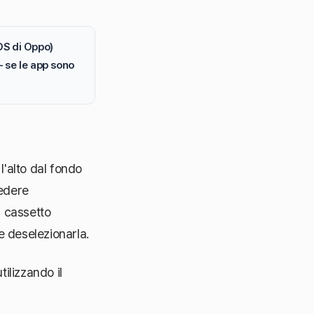
OS di Oppo)
 se le app sono
'alto dal fondo
cedere
 cassetto
e deselezionarla.
ilizzando il