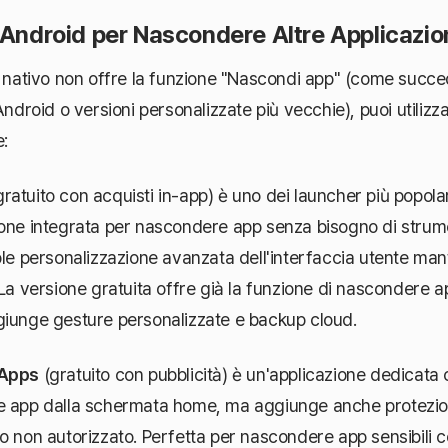
 Android per Nascondere Altre Applicazio
r nativo non offre la funzione "Nascondi app" (come succed
Android o versioni personalizzate più vecchie), puoi utilizz
e:
ratuito con acquisti in-app) è uno dei launcher più popola
one integrata per nascondere app senza bisogno di strume
ole personalizzazione avanzata dell'interfaccia utente m
 La versione gratuita offre già la funzione di nascondere
giunge gesture personalizzate e backup cloud.
 Apps
(gratuito con pubblicità) è un'applicazione dedicata
e app dalla schermata home, ma aggiunge anche protezi
so non autorizzato. Perfetta per nascondere app sensibil