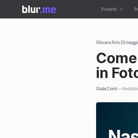
Prodotti
P
Sfocare Foto
·
23 maggi
Come 
in Fo
Giulia Conti
—
Redattri