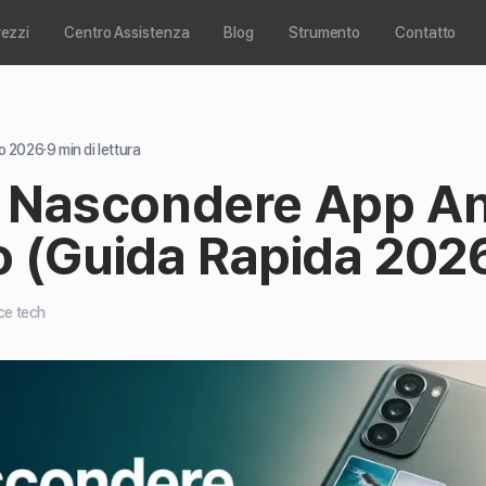
rezzi
Centro Assistenza
Blog
Strumento
Contatto
o 2026
·
9
min di lettura
Nascondere App An
to (Guida Rapida 202
ce tech