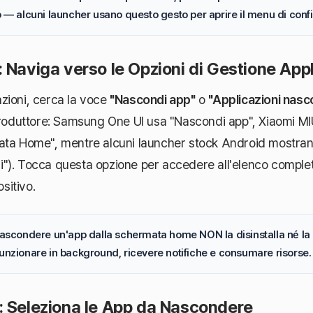
no — alcuni launcher usano questo gesto per aprire il menu di conf
 Naviga verso le Opzioni di Gestione Appl
zioni, cerca la voce
"Nascondi app"
o
"Applicazioni nasc
 produttore: Samsung One UI usa "Nascondi app", Xiaomi M
ata Home", mentre alcuni launcher stock Android mostran
bili"). Tocca questa opzione per accedere all'elenco comple
ositivo.
Nascondere un'app dalla schermata home NON la disinstalla né la 
funzionare in background, ricevere notifiche e consumare risorse.
: Seleziona le App da Nascondere