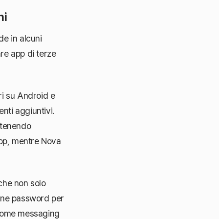
ni
e in alcuni
are app di terze
ri su Android e
nti aggiuntivi.
antenendo
 app, mentre Nova
 che non solo
one password per
i come messaging