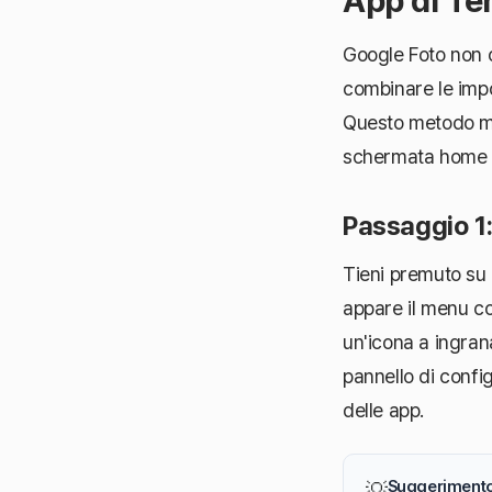
App di Te
Google Foto non 
combinare le impo
Questo metodo ma
schermata home e 
Passaggio 1
Tieni premuto su
appare il menu co
un'icona a ingrana
pannello di confi
delle app.
Suggerimento 
💡