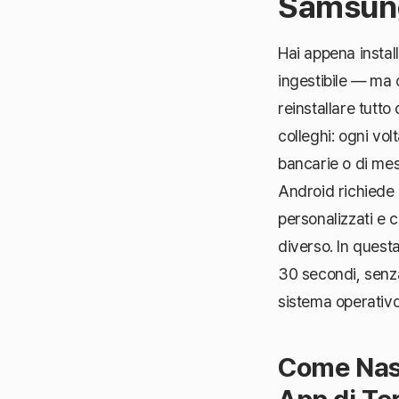
Samsung
Hai appena insta
ingestibile — ma 
reinstallare tutto
colleghi: ogni vol
bancarie o di mes
Android richiede
personalizzati e 
diverso. In quest
30 secondi, senza 
sistema operativo 
Come Nasc