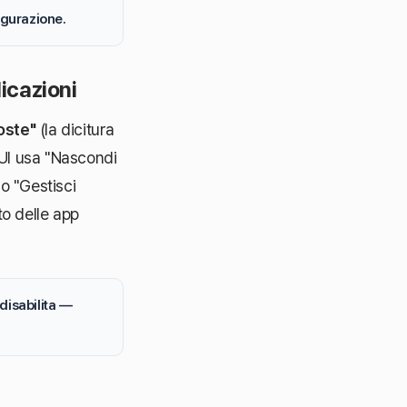
igurazione.
icazioni
oste"
(la dicitura
IUI usa "Nascondi
o "Gestisci
to delle app
disabilita —