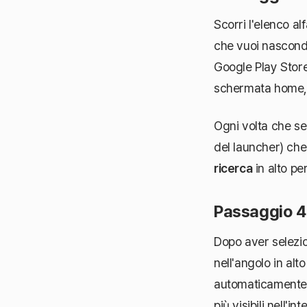
Scorri l'elenco al
che vuoi nasconde
Google Play Store
schermata home, 
Ogni volta che se
del launcher) che
ricerca
in alto pe
Passaggio 4
Dopo aver selezio
nell'angolo in alt
automaticamente 
più visibili nell'in