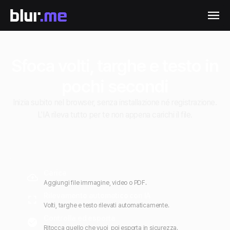
Sfoca volti, targhe e testo in
pochi secondi
Inizia subito nel browser, senza installazione né registrazione.
L'IA rileva tutto per te non appena carichi il file.
Carica
Aggiungi file immagine, video o PDF.
Rilevamento automatico con IA
Volti, targhe e testo rilevati automaticamente.
Controlla ed esporta
Ritocca quello che vuoi, poi esporta in sicurezza.