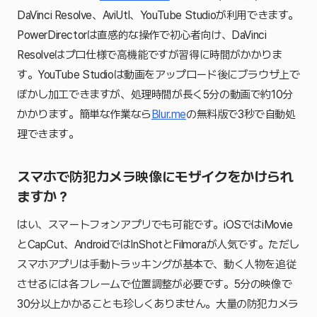
DaVinci Resolve、AviUtl、YouTube Studioが利用できます。
PowerDirectorは直感的な操作で初心者向け、DaVinci
Resolveはプロ仕様で高機能ですが習得に時間がかかりま
す。YouTube Studioは動画をアップロード後にブラウザ上で
ぼかし加工できますが、処理時間が長く5分の動画で約10分
かかります。簡単な作業なら
Blur.me
の無料版で3秒で自動処
理できます。
スマホで防犯カメラ映像にモザイクをかけられ
ますか？
はい、スマートフォンアプリでも可能です。iOSではiMovie
とCapCut、AndroidではInShotとFilmoraが人気です。ただし
スマホアプリは手動トラッキングが基本で、動く人物を追従
させるには各フレームで位置調整が必要です。5分の映像で
30分以上かかることも珍しくありません。大量の防犯カメラ