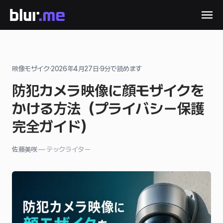
映像モザイク
·
2026年4月27日
·
9
分で読めます
防犯カメラ映像に顔モザイクを
かける方法（プライバシー保護
完全ガイド）
佐藤美咲
—
テックライター