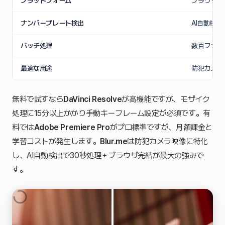
プラットフォーム
ブラウザ（
ナンバープレート検出
AI自動検出
バッチ処理
数百ファイ
最適な用途
防犯カメラ
無料で試すなら
DaVinci Resolve
が高機能ですが、モザイク
処理に15分以上かかり手動キーフレーム設定が必須です。有
料では
Adobe Premiere Pro
がプロ標準ですが、月額課金と
学習コストが発生します。
Blur.me
は防犯カメラ映像に特化
し、AI自動検出で30秒処理＋ブラウザ完結が最大の強みで
す。