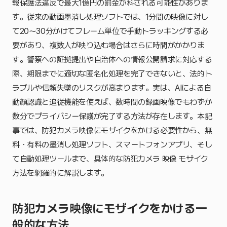
報保護法違反で最大1億円の罰金が科される可能性がありま
す。従来の動画墨消し処理ソフトでは、1分間の映像に対し
て20〜30分かけてフレーム単位で手動トラッキングする必
要があり、複数人が映り込む場合はさらに時間がかかりま
す。警察への証拠提出や自治体への情報公開請求に対応する
際、期限までに適切な匿名化処理を完了できないと、法的ト
ラブルや信頼失墜のリスクが高まります。実は、AIによる自
動顔認識と追従機能を使えば、数時間の録画映像でもわずか
数分でプライバシー保護が完了する方法が存在します。本記
事では、防犯カメラ映像にモザイクをかける必要性から、無
料・有料の墨消し処理ソフト、スマートフォンアプリ、そし
て自動処理ツールまで、具体的な防犯カメラ 映像 モザイク
方法を網羅的に解説します。
防犯カメラ映像にモザイクをかける一
般的な方法