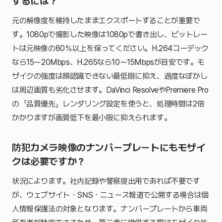
するには？
元の解像度を維持したままエクスポートすることが重要で
す。1080pで撮影した映像は1080pで書き出し、ビットレー
トは元映像の80％以上を保ってください。H.264コーデック
なら15〜20Mbps、H.265なら10〜15Mbpsが目安です。モ
ザイクの強度は顔認識できない最低限に抑え、過度なぼかし
は周辺画質も劣化させます。DaVinci ResolveやPremiere Pro
の「品質優先」レンダリング設定を使うと、処理時間は2倍
かかりますが画質低下を最小限に抑えられます。
防犯カメラ映像のナンバープレートにもモザイ
クは必要ですか？
状況によります。社内記録や警察提出用であれば不要です
が、ウェブサイト・SNS・ニュース報道で公開する場合は個
人情報保護法の対象となります。ナンバープレートから車両