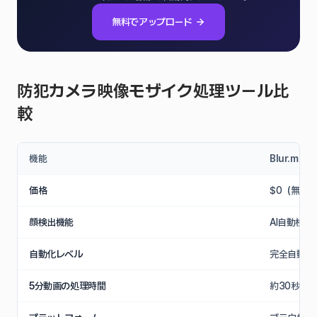
無料でアップロード
防犯カメラ映像モザイク処理ツール比
較
機能
Blur.me
価格
$0（無料
顔検出機能
AI自動検出
自動化レベル
完全自動（
5分動画の処理時間
約30秒