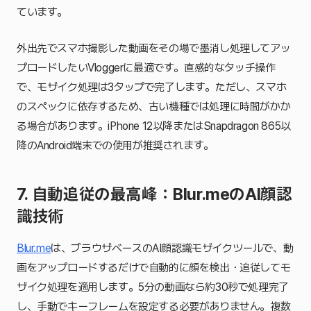
ています。
外出先でスマホ撮影した動画をその場で墨消し処理してアッ
プロードしたいVloggerに最適です。直感的なタッチ操作
で、モザイク処理は3タップで完了します。ただし、スマホ
のスペックに依存するため、古い機種では処理に時間がかか
る場合があります。iPhone 12以降またはSnapdragon 865以
降のAndroid端末での使用が推奨されます。
7. 自動追従の最高峰：Blur.meのAI顔認
識技術
Blur.me
は、ブラウザベースのAI顔認識モザイクツールで、動
画をアップロードするだけで自動的に顔を検出・追従してモ
ザイク処理を適用します。5分の動画なら約30秒で処理完了
し、手動でキーフレームを設定する必要がありません。複数