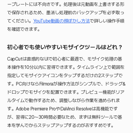
ープレートには不向きです。処理後は元動画を上書きする形
で保存されるため、墨消し処理前のバックアップを必ず取っ
てください。
YouTube動画の顔ぼかし方法
で詳しい操作手順
を確認できます。
初心者でも使いやすいモザイクツールはどれ？
CapCutは直感的なUIで初心者に最適で、モザイク処理の基
本操作を10分以内に習得できます。タイムライン上で範囲を
指定してモザイクアイコンをタップするだけの2ステップで
す。PC向けならFilmoraが操作方法がシンプルで、ドラッグ&
ドロップでモザイクを配置できます。プレビュー機能がリア
ルタイムで動作するため、調整しながら作業を進められま
す。Adobe Premiere ProやDaVinci Resolveは高機能です
が、習得に20〜30時間必要なため、まずは無料ツールで基
本を学んでからステップアップするのがおすすめです。