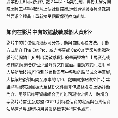
漏業務上知悉秘密罪」,處 2 年以下有期徒刑。實務上曾有醫
院因員工將手術影片上傳社群媒體,遭個資保護委員會裁罰
並要求全體員工重新接受個資保護教育訓練。
如何在影片中有效遮蔽敏感個人資料?
影片中的特種個資遮蔽可分為手動與自動兩種方法。手動
方式是在 Final Cut Pro、威力導演或 CapCut 等影片編輯軟
體的時間軸上,針對出現敏感資料的畫面逐格加上馬賽克或
模糊濾鏡,適合處理少量靜態文件畫面。自動方式則運用 AI
人臉辨識技術,可偵測並追蹤畫面中移動的臉部或文字區域,
大幅縮短後製時間至原本的 1/10。處理醫療紀錄文件時,建
議將馬賽克範圍擴大至整份文件而非僅遮蔽姓名,因為診斷
內容、用藥紀錄等資訊組合仍可能回溯特定個人。跨境分
享影片時需注意,歐盟 GDPR 對特種個資的定義與台灣個資
法略有差異,建議採用最嚴格標準進行匿名處理。