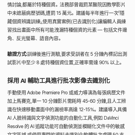
情討論,都屬於特種個資。法務部曾裁罰某醫院因教學影片
中未遮蔽病歷號碼,遭罰 15 萬元。建議每半年進行一次「隱
藏個資辨識訓練」,使用真實案例(已去識別化)讓編輯人員練
習找出畫面中所有可能洩漏特種個資的元素 — 包括文件邊
角、反光螢幕、語音內容。
驗證方式:
訓練後進行測驗,要求受訓者在 5 分鐘內標記出測
試影片中至少 8 處特種個資位置,正確率需達 90% 以上。
採用 AI 輔助工具進行批次影像去識別化
手動使用 Adobe Premiere Pro 或威力導演為每張病歷文件
加上馬賽克,單一 10 分鐘影片需耗時 45-60 分鐘,且人工辨
識在快速移動畫面中的漏檢率高達 12-15%。建議導入具備
AI 人臉辨識與文字偵測功能的自動化工具,例如 DaVinci
Resolve 的 AI 追蹤功能可自動偵測並模糊化文件中的敏感
文字區域,或使用專門的資料去識別化軟體批次處理 50 支