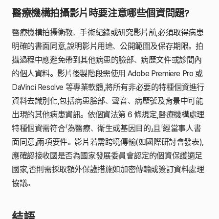
醫療機構拍攝影片時要注意哪些個資問題?
醫療機構拍攝衛教、手術紀錄或研究影片前,必須取得病患
明確的書面同意,說明影片用途、公開範圍及保存期限。拍
攝過程中應避免帶到其他病患的臉部、病歷文件或診間內
的個人資料。影片後製階段需使用 Adobe Premiere Pro 或
DaVinci Resolve 等專業軟體,將所有非必要的特種個資進行
資料去識別化,包括病患臉部、聲音、病歷號及背景中可能
出現的其他病患資訊。依個資法第 6 條規定,醫療機構處理
特種個資需符合「為醫療、衛生或基因目的」且「經當事人書
面同意」兩項要件。影片若需跨境傳輸(如國際研討會發表),
應確認接收國是否為國家發展委員會認定的個資保護適足
國家,否則需採取額外保護措施如加密傳輸或簽訂資料處理
協議。
結語