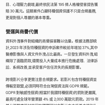
目、心理壓力劇增,最終依民法第 195 條人格權侵害提告獲
賠 30 萬元。這類案件凸顯特種個資保護不只是合規義務,
更是對個人尊嚴的基本尊重。
營運與商譽代價
資料外洩事件對組織的商譽損害難以估量。根據法務部統
計,2023 年涉及特種個資的申訴案件較前年增加 37%,其中
醫療影像與人資文件外洩占比最高。一旦發生資料外洩,組
織除了面臨罰款,還需投入大量成本進行危機處理、法律訴
訟、系統改善,並承受客戶信任流失的長期影響。
跨境影片分享更需注意合規要求。若影片包含特種個資並
傳輸至歐盟,必須同時符合台灣個資法與 GDPR 規範。
GDPR 對敏感性個資(相當於我國特種個資)的罰則更嚴厲,
最高可處全球年營業額 4% 或 2,000 萬歐元罰款。2019 年