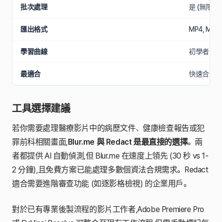
批次處理
是 (無限制)
匯出格式
MP4, MOV
學習曲線
初學者
最適合
快速合規
工具選擇建議
若你需要處理醫療影片中的病歷文件、健康檢查報告或犯
罪前科相關畫面,
Blur.me 與 Redact 是最直接的選擇
。兩
者都提供 AI 自動偵測,但 Blur.me 在速度上領先 (30 秒 vs 1-
2 分鐘),且免費方案已能處理多數個資法合規需求。Redact
適合需要進階審查功能 (如逐影格檢視) 的企業用戶。
對於已有專業後製流程的影片工作者,Adobe Premiere Pro