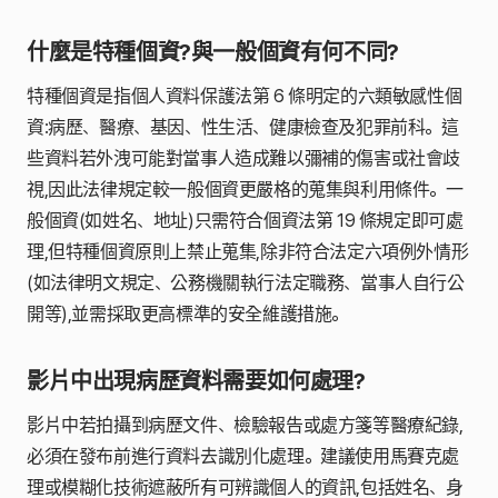
什麼是特種個資?與一般個資有何不同?
特種個資是指個人資料保護法第 6 條明定的六類敏感性個
資:病歷、醫療、基因、性生活、健康檢查及犯罪前科。這
些資料若外洩可能對當事人造成難以彌補的傷害或社會歧
視,因此法律規定較一般個資更嚴格的蒐集與利用條件。一
般個資(如姓名、地址)只需符合個資法第 19 條規定即可處
理,但特種個資原則上禁止蒐集,除非符合法定六項例外情形
(如法律明文規定、公務機關執行法定職務、當事人自行公
開等),並需採取更高標準的安全維護措施。
影片中出現病歷資料需要如何處理?
影片中若拍攝到病歷文件、檢驗報告或處方箋等醫療紀錄,
必須在發布前進行資料去識別化處理。建議使用馬賽克處
理或模糊化技術遮蔽所有可辨識個人的資訊,包括姓名、身