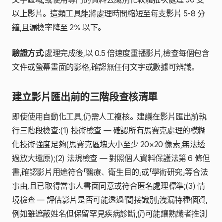
以上影片。這類工具能將處理時間縮短至每支影片 5-8 分
鐘,且漏檢率降至 2% 以下。
驗證方式:
處理完成後,以 0.5 倍速度重播影片,檢查每個包含
文件或螢幕畫面的影格,確認無任何文字或數據可辨識。
建立影片匯出前的三階段查核清單
即使使用自動化工具,仍需人工複核。建議在影片匯出前執
行三階段檢查:(1) 技術檢查 — 確認所有馬賽克處理的模糊
化技術強度足夠(馬賽克區塊大小至少 20×20 像素,無法透
過放大還原);(2) 法規檢查 — 對照個人資料保護法第 6 條但
書,確認影片用途符合「醫療、衛生目的」或「學術研究」等合法
事由,且已取得當事人書面同意或符合匿名處理標準;(3) 情
境檢查 — 評估影片是否可能透過「間接識別」洩漏特種個資,
例如雖遮蔽姓名但保留罕見疾病診斷,仍可能讓熟識者推測