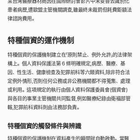
某台灣醫療器材商因在國際研討會影片中未妥善去識別化
患者病歷,遭歐盟主管機關調查,雖最終未裁罰但耗費鉅額法
律諮詢費用。
特種個資的運作機制
特種個資的保護機制建立在「原則禁止、例外允許」的法律架
構上。個人資料保護法第 6 條明確規定,病歷、醫療、基
因、性生活、健康檢查及犯罪前科等六類資料,除非符合法
定例外情形,否則任何公務或非公務機關都不得蒐集、處理
或利用。這項規定的執行由個人資料保護委員會(個資會)
與各目的事業主管機關共同監督,例如醫療紀錄由衛福部管
轄,犯罪前科資料則由法務部負責。
特種個資的觸發條件與辨識
特種個資的保護機制在資料產生的瞬間就自動啟動。當醫