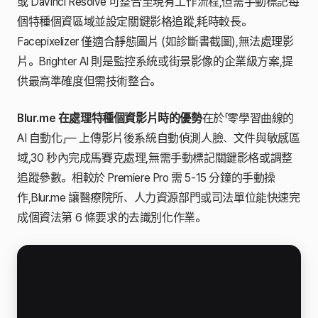
或 DaVinci Resolve 可整合至現有工作流程,但需手動標記每
個特種個資區域並設定關鍵影格追蹤,耗時較長。
Facepixelizer 僅適合靜態圖片 (如診斷書截圖),無法處理影
片。Brighter AI 則是監控系統或街景影像的企業級方案,提
供最高準確度但需技術整合。
Blur.me 在處理特種個資影片時的優勢
在於「零學習曲線的
AI 自動化」— 上傳影片後系統自動偵測人臉、文件與敏感區
域,30 秒內完成馬賽克處理,無需手動標記關鍵影格或調整
追蹤參數。相較於 Premiere Pro 需 5-15 分鐘的手動操
作,Blur.me 讓醫療院所、人力資源部門或司法單位能快速完
成個資法第 6 條要求的去識別化作業。