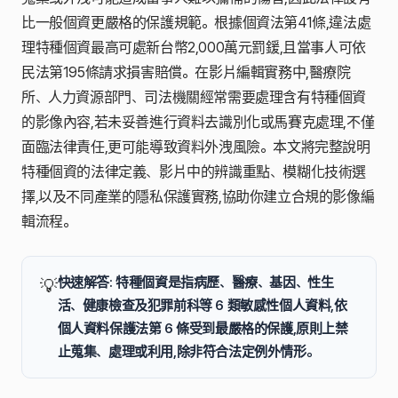
比一般個資更嚴格的保護規範。根據個資法第41條,違法處
理特種個資最高可處新台幣2,000萬元罰鍰,且當事人可依
民法第195條請求損害賠償。在影片編輯實務中,醫療院
所、人力資源部門、司法機關經常需要處理含有特種個資
的影像內容,若未妥善進行資料去識別化或馬賽克處理,不僅
面臨法律責任,更可能導致資料外洩風險。本文將完整說明
特種個資的法律定義、影片中的辨識重點、模糊化技術選
擇,以及不同產業的隱私保護實務,協助你建立合規的影像編
輯流程。
快速解答: 特種個資是指病歷、醫療、基因、性生
💡
活、健康檢查及犯罪前科等 6 類敏感性個人資料,依
個人資料保護法第 6 條受到最嚴格的保護,原則上禁
止蒐集、處理或利用,除非符合法定例外情形。