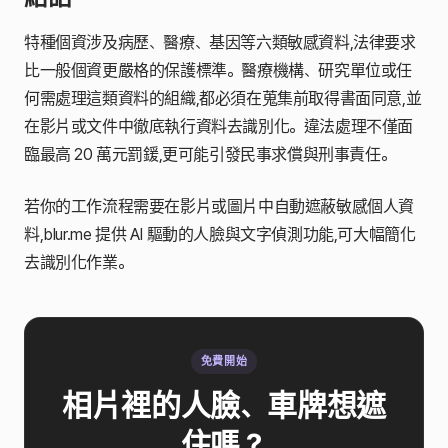
特種個資涉及病歷、醫療、基因等六類敏感資料,法律要求
比一般個資更嚴格的保護標準。醫療機構、研究單位或任
何需處理這類資料的組織,都必須在蒐集前取得書面同意,並
在影片或文件中徹底執行資料去識別化。違法處理不僅面
臨最高 20 萬元罰鍰,更可能引發民事求償與刑事責任。
若你的工作流程需要在影片或圖片中自動遮蔽敏感個人資
料,blur.me 提供 AI 驅動的人臉與文字偵測功能,可大幅簡化
去識別化作業。
免費開始
相片裡的人臉、車牌想遮
住嗎？