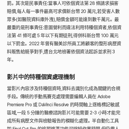
罰。其次是民事責任:當事人可依個資法第 28 條請求損害
賠償,每人每一事件最高可求償新台幣 20 萬元,若受害人數
眾多(如醫院資料庫外洩),賠償金額可能達到數千萬元。最
嚴重的是刑事責任:意圖營利而違法利用特種個資者,依個資
法第 41 條可處 5 年以下有期徒刑,得併科新台幣 100 萬元
以下罰金。2022 年曾有醫美診所員工將顧客的整形病歷資
料販售給競爭對手,遭台北地檢署依個資法起訴並求刑 3
年。
影片中的特種個資處理機制
當影片內容涉及特種個資時,資料去識別化成為關鍵的合規
手段。傳統的手動馬賽克處理需要編輯人員在 Adobe
Premiere Pro 或 DaVinci Resolve 的時間軸上逐格標記敏感
區域,一段 5 分鐘的醫療諮詢影片可能需要 2-3 小時才能完
成所有病歷文件與檢驗報告的模糊化處理。半自動化工具
如 Final Cut Pro 的追蹤遮罩功能可縮短作業時間,但仍需人