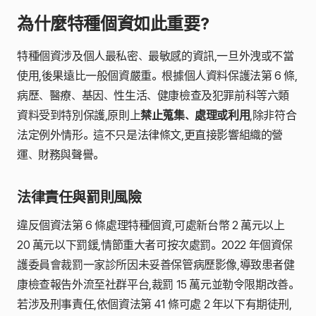
為什麼特種個資如此重要?
特種個資涉及個人最私密、最敏感的資訊,一旦外洩或不當
使用,後果遠比一般個資嚴重。根據個人資料保護法第 6 條,
病歷、醫療、基因、性生活、健康檢查及犯罪前科等六類
資料受到特別保護,原則上
禁止蒐集、處理或利用
,除非符合
法定例外情形。這不只是法律條文,更直接影響組織的營
運、財務與聲譽。
法律責任與罰則風險
違反個資法第 6 條處理特種個資,可處新台幣 2 萬元以上
20 萬元以下罰鍰,情節重大者可按次處罰。2022 年個資保
護委員會裁罰一家診所因未妥善保管病歷影像,導致患者健
康檢查報告外流至社群平台,裁罰 15 萬元並勒令限期改善。
若涉及刑事責任,依個資法第 41 條可處 2 年以下有期徒刑,