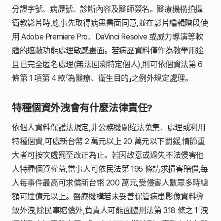
分證字號、病歷號、診斷內容及醫師簽名。醫療機構拍攝
衛教影片時,應事先取得病患書面同意,並在影片編輯階段使
用 Adobe Premiere Pro、DaVinci Resolve 或威力導演等軟
體的遮蔽功能處理敏感畫面。若病歷資料僅作為教學用途
且已完全匿名處理(無法回溯特定個人),則可依個資法第 6
條第 1 項第 4 款「為醫療、衛生目的」之例外規定處理。
特種個資外洩會有什麼法律責任?
依個人資料保護法規定,非公務機關違法蒐集、處理或利用
特種個資,可處新台幣 2 萬元以上 20 萬元以下罰鍰,情節重
大者可按次處罰至改正為止。若因故意或過失不法侵害他
人特種個資權益,當事人可依民法第 195 條請求損害賠償,每
人每事件最高可求償新台幣 200 萬元,受侵害人數眾多時總
額可達億元以上。醫療機構若未妥善保管病患影像資料導
致外洩,除民事賠償外,負責人可能面臨刑法第 318 條之 1「洩