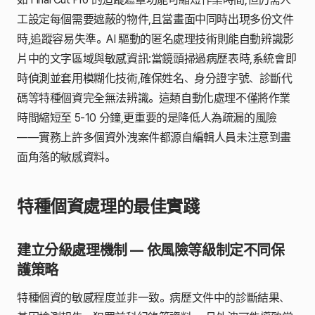
工設定每個需要遮蔽的物件,且當畫面中同時出現多份文件
時,追蹤容易失準。AI 驅動的匿名處理技術則能自動辨識影
片中的文字區域與敏感資訊:當鏡頭掃過病歷表時,系統會即
時偵測並套用模糊化技術,確保姓名、身分證字號、診斷代
碼等特種個資完全無法辨識。這類自動化處理不僅將作業
時間縮短至 5-10 分鐘,更重要的是降低人為疏漏的風險
——實務上許多個資外洩案件都源自編輯人員未注意到畫
面角落的敏感資料。
特種個資處理的最佳實踐
建立分級處理機制 — 依風險等級制定不同保
護策略
特種個資的敏感程度並非一致。病歷文件中的診斷結果、