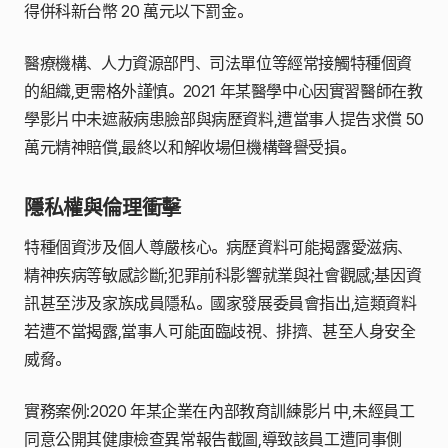
得併科新台幣 20 萬元以下罰金。
醫療機構、人力資源部門、司法單位等經常接觸特種個資
的組織,更需格外謹慎。2021 年某醫學中心因實習醫師在教
學影片中未遮蔽病患臉部與病歷資料,遭當事人提告求償 50
萬元精神賠償,最終以和解收場但機構聲譽受損。
隱私權與倫理衝擊
特種個資涉及個人尊嚴核心。病歷資料可能揭露愛滋病、
精神疾病等敏感診斷;犯罪前科影響就業與社會觀感;基因資
訊甚至涉及家族成員隱私。國家發展委員會指出,這類資料
若遭不當揭露,當事人可能面臨歧視、排擠、甚至人身安全
威脅。
實務案例:2020 年某企業在內部教育訓練影片中,未經員工
同意公開其健康檢查異常報告截圖,導致該員工遭同事側