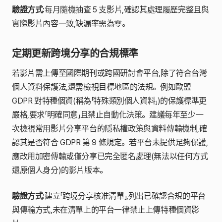
驗證方式:
每月隨機抽查 5 支影片,確認其處理履歷完整且與
實際影片內容一致,缺漏率需為零。
定期更新跨境分享的合規標準
若影片需上傳至國際期刊或跨國研討會平台,除了符合台灣
個人資料保護法,還需檢視目標地區的法規。例如歐盟
GDPR 對特種個資(稱為「特殊類別個人資料」)的保護標準更
嚴格,要求「明確同意」且禁止自動化決策。建議每年至少一
次檢視常用影片分享平台的隱私權政策與資料傳輸機制,確
認其是否符合 GDPR 第 9 條規定。若平台未提供足夠保護,
應改用加密傳輸或僅分享已完全匿名處理(無法以任何方式
還原個人身分)的影片版本。
驗證方式:
建立「跨境分享核准清單」,列出已確認合規的平台
與傳輸方式,未在清單上的平台一律禁止上傳特種個資影