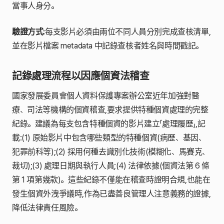
當事人身分。
驗證方式:
每支影片必須由兩位不同人員分別完成查核清單,
並在影片檔案 metadata 中記錄查核者姓名與時間戳記。
記錄處理流程以因應個資法稽查
國家發展委員會個人資料保護專案辦公室近年加強對醫
療、司法等機構的個資稽查,要求提供特種個資處理的完整
紀錄。建議為每支包含特種個資的影片建立「處理履歷」,記
載:(1) 原始影片中包含哪些類型的特種個資(病歷、基因、
犯罪前科等);(2) 採用何種去識別化技術(模糊化、馬賽克、
裁切);(3) 處理日期與執行人員;(4) 法律依據(個資法第 6 條
第 1 項第幾款)。這些紀錄不僅能在稽查時證明合規,也能在
發生個資外洩爭議時,作為已盡善良管理人注意義務的證據,
降低法律責任風險。