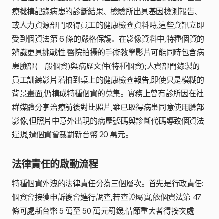
療機構記錄病患的診斷結果、檢驗所出具基因檢測報告、
或人力資源部門取得員工的健康檢查資料時,這些資訊立即
受到個資法第 6 條的嚴格保護。在影像資料中,特種個資的
辨識更具挑戰性:醫院拍攝的手術教學影片可能同時包含病
患臉部(一般個資)與病歷文件(特種個資);人資部門錄製的
員工訓練影片若拍到桌上的健康檢查報告,即使只是模糊的
背景畫面,仍構成特種個資的蒐集。實務上曾有診所因在社
群媒體分享治療前後對比照片,雖已取得病患同意使用臉部
影像,但照片中意外出現的病歷號碼與診斷代碼導致個資法
違規,遭個資會裁罰新台幣 20 萬元。
法律責任的啟動流程
特種個資外洩的法律責任分為三個層次。首先是行政責任:
個資會接獲申訴後會進行調查,若查證屬實,依個資法第 47
條可處新台幣 5 萬至 50 萬元罰鍰,情節重大者得按次處