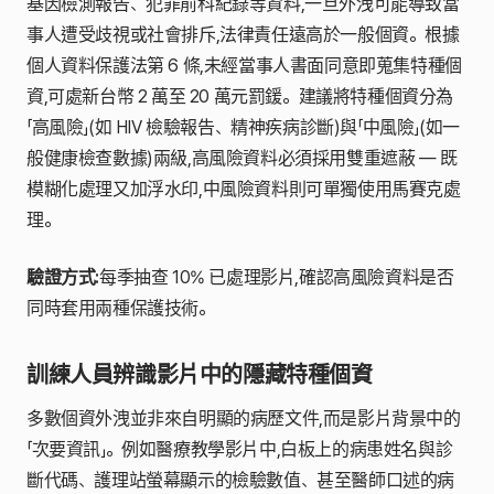
基因檢測報告、犯罪前科紀錄等資料,一旦外洩可能導致當
事人遭受歧視或社會排斥,法律責任遠高於一般個資。根據
個人資料保護法第 6 條,未經當事人書面同意即蒐集特種個
資,可處新台幣 2 萬至 20 萬元罰鍰。建議將特種個資分為
「高風險」(如 HIV 檢驗報告、精神疾病診斷)與「中風險」(如一
般健康檢查數據)兩級,高風險資料必須採用雙重遮蔽 — 既
模糊化處理又加浮水印,中風險資料則可單獨使用馬賽克處
理。
驗證方式:
每季抽查 10% 已處理影片,確認高風險資料是否
同時套用兩種保護技術。
訓練人員辨識影片中的隱藏特種個資
多數個資外洩並非來自明顯的病歷文件,而是影片背景中的
「次要資訊」。例如醫療教學影片中,白板上的病患姓名與診
斷代碼、護理站螢幕顯示的檢驗數值、甚至醫師口述的病