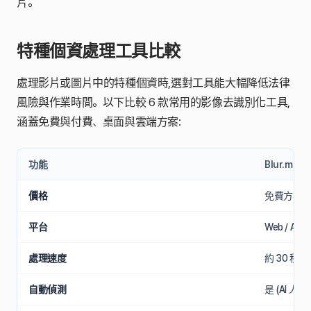
片。
特種個資處理工具比較
處理影片或圖片中的特種個資時,選對工具能大幅降低法律
風險與作業時間。以下比較 6 款常用的影像去識別化工具,
涵蓋免費與付費、桌面與雲端方案:
功能
Blur.me
價格
免費方案 / 
平台
Web / API
處理速度
約 30 秒 (
自動偵測
是 (AI 人臉