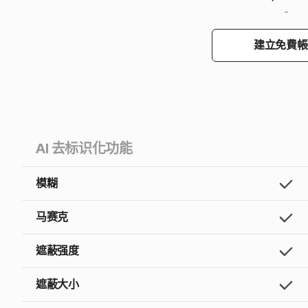
-
建立免費帳
AI 去标识化功能
模糊
马赛克
遮蔽强度
遮蔽大小