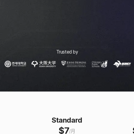
Trusted by
Standard
$
7
/
月