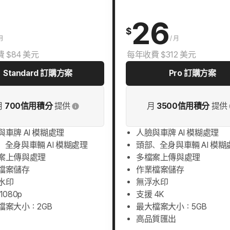
26
$
月
/
月
 $84 美元
每年收費 $312 美元
Standard 訂購方案
Pro 訂購方案
月
700信用積分
提供
月
3500信用積分
提供
與車牌 AI 模糊處理
人臉與車牌 AI 模糊處理
、全身與車輛 AI 模糊處理
頭部、全身與車輛 AI 模糊
案上傳與處理
多檔案上傳與處理
檔案儲存
作業檔案儲存
水印
無浮水印
1080p
支援 4K
檔案大小：2GB
最大檔案大小：5GB
高品質匯出