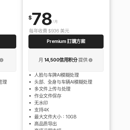
78
$
/
月
每年收費 $936 美元
Premium 訂購方案
月
14,500信用积分
提供
人脸与车牌AI模糊处理
處理
头部、全身与车辆AI模糊处理
多文件上传与处理
作业文件保存
无水印
支持4K
最大文件大小：10GB
高品质导出