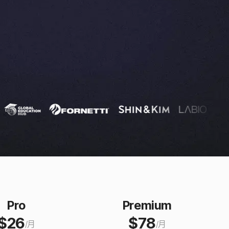
Pro
Premium
$
26
$
78
/
月
/
月