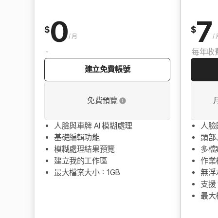
0
7
$
$
/
月
/
-
每年收費
建立免費帳號
免費預覽
人臉與車牌 AI 模糊處理
人臉
基礎編輯功能
頭部
模糊處理結果預覽
多檔
建立我的工作區
作業
最大檔案大小：1GB
無浮
支援 
最大