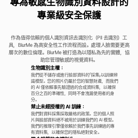
專為敏感生物識別資料設計的
專業級安全保護
作為值得信賴的個人識別資訊去識別化（PII 去識別）工
具，BlurMe 為高安全性工作流程而設。處理人臉需要更高
層次的數位倫理。BlurMe 被打造為以隱私為先的實體，協
助您管理敏感的視覺資料。
生物識別主權：
我們從不儲存或進行臉部資料的「採集」以訓練辨
識模型。您的照片仍屬於您的智慧財產，而我們
的 AI 僅依賴事先驗證過的合成資料集，以確保
百分之百的準確性，同時不會洩漏使用者的身
分。
禁止未經授權的 AI 訓練：
我們對資料採集採取嚴格的政策。您的個人照
片與臉部資料絕不被用於訓練我們的 AI 模型。
我們的推理引擎僅依賴於我們事先訓練過的專
有資料集，以確保您的隱私絕對安全。