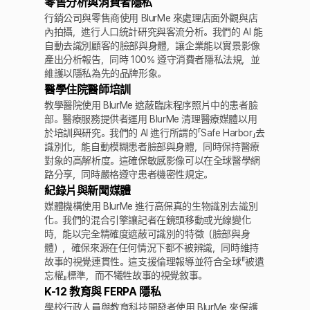
零售分析與消費者隱私
行銷公司與零售商使用 BlurMe 來處理店面外觀與店
內拍攝，進行人口統計研究與客流分析。我們的 AI 能
自動去識別顧客的臉部與身體，讓企業能以實景影像
產出分析報告，同時 100% 遵守消費者隱私法規，並
維護以隱私為先的品牌形象。
醫學住院醫師培訓
教學醫院使用 BlurMe 遮蔽臨床程序照片中的患者臉
部。醫療服務提供者運用 BlurMe 清理醫療媒體以用
於培訓與研究。我們的 AI 進行所謂的「Safe Harbor」去
識別化，能自動模糊患者臉部與身體，同時保持醫療
對象的高解析度。這確保敏感影像可以在全球醫學網
路分享，同時嚴格遵守患者機密性規定。
紀錄片與新聞媒體
媒體機構使用 BlurMe 進行高保真的生物識別去識別
化。我們的混合引擎讓記者在鏡頭移動或光線變化
時，能以完全精確度遮蔽可識別的特徵（臉部與身
體），確保來源在任何情況下都不被辨識，同時維持
故事的視覺連貫性。這支援倫理報導並符合全球『被遺
忘權』標準，而不犧牲故事的視覺敘事。
K-12 教育與 FERPA 隱私
學校行政人員與教育科技開發者使用 BlurMe 來保護