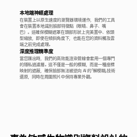
本地端神經處理
在裝置上以原生速度的瀏覽器環境運作，我們的工具
會在裝置本地識別臉部特徵點（眼睛、鼻子、嘴
巴）。這確保模糊遮罩在頭部形狀上完美置中、依頭
型縮放，即使在傾斜角度下，也能在您的資料觸及雲
端之前完成處理。
深度推理精準度
當您匯出時，我們的高效能渲染管線會套用一個專門
的隱私過濾層。這不僅是一般的模糊，而是一種座標
映射的遮蔽，確保臉部無法被逆向 AI 的「解模糊」技術
還原，同時在周圍照片中保持專業外觀。