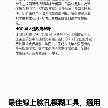
學生在校園活動相簿與課堂精華中的數位足跡。為確
保符合 FERPA（家庭教育權利與隱私法）及學生隱私
法，AI 將未成年人臉孔批量去識別化，讓學校得以慶
祝學生的成就，同時防止生物辨識資料遭未授權曝
光。
NGO 與人道現場紀錄
非政府組織（NGO）使用 BlurMe 以在現場報告與人
道主義攝影中保護弱勢群體。我們的 AI 確保在圖片被
用於募款或倡議前，難民、災民或未成年人受惠者的
身分得到保護。這可確保符合國際保護標準，並避免
在敏感地區意外威脅個人安全。
最佳線上臉孔模糊工具，適用