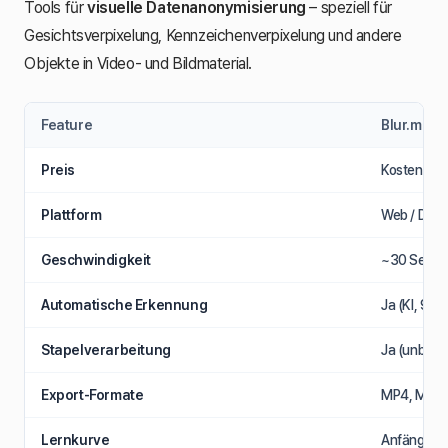
Tools für
visuelle Datenanonymisierung
– speziell für
Gesichtsverpixelung, Kennzeichenverpixelung und andere
Objekte in Video- und Bildmaterial.
Feature
Blur.me
Preis
Kostenlos 
Plattform
Web / Des
Geschwindigkeit
~30 Sek. f
Automatische Erkennung
Ja (KI, 98
Stapelverarbeitung
Ja (unbegr
Export-Formate
MP4, MOV
Lernkurve
Anfänger (3