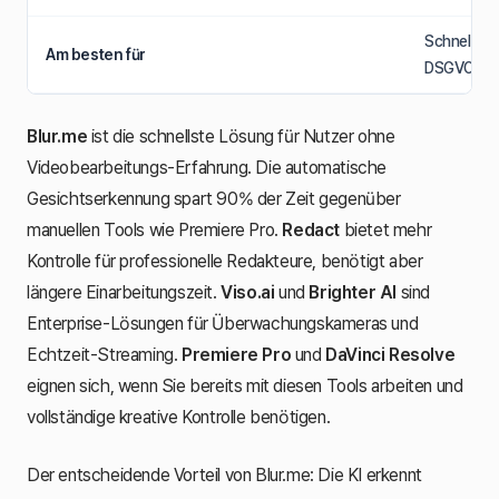
Schnelle Ge
Am besten für
DSGVO-Co
Blur.me
ist die schnellste Lösung für Nutzer ohne
Videobearbeitungs-Erfahrung. Die automatische
Gesichtserkennung spart 90% der Zeit gegenüber
manuellen Tools wie Premiere Pro.
Redact
bietet mehr
Kontrolle für professionelle Redakteure, benötigt aber
längere Einarbeitungszeit.
Viso.ai
und
Brighter AI
sind
Enterprise-Lösungen für Überwachungskameras und
Echtzeit-Streaming.
Premiere Pro
und
DaVinci Resolve
eignen sich, wenn Sie bereits mit diesen Tools arbeiten und
vollständige kreative Kontrolle benötigen.
Der entscheidende Vorteil von Blur.me: Die KI erkennt