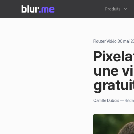
Produits
Flouter Vidéo
·
30 mai 2
Pixela
une vi
gratu
Camille Dubois
—
Réda