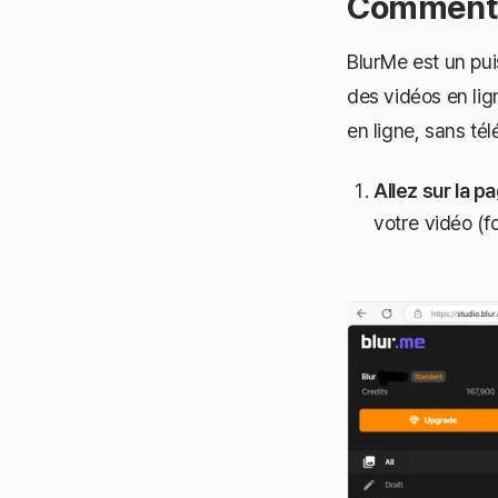
Comment p
BlurMe est un pu
des vidéos en lign
en ligne, sans té
Allez sur la p
votre vidéo (