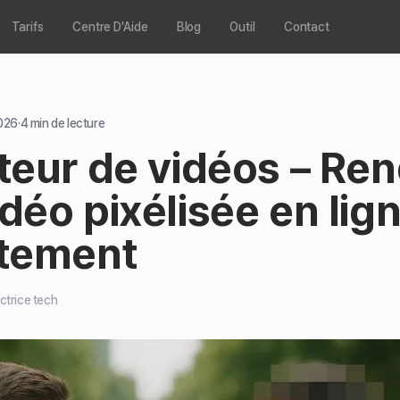
Tarifs
Centre D'Aide
Blog
Outil
Contact
026
·
4
min de lecture
teur de vidéos – Re
déo pixélisée en lig
itement
ctrice tech