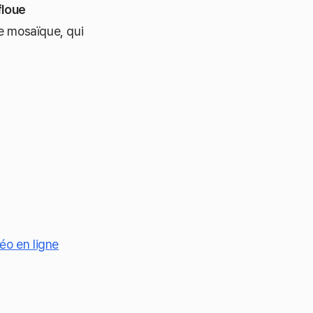
floue
ne mosaïque, qui
éo en ligne