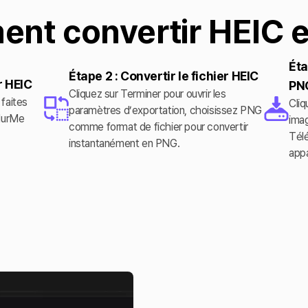
nt convertir HEIC 
Éta
Étape 2 : Convertir le fichier HEIC
r HEIC
PN
Cliquez sur Terminer pour ouvrir les
 faites
Cliq
paramètres d’exportation, choisissez PNG
BlurMe
ima
comme format de fichier pour convertir
Télé
instantanément en PNG.
appa