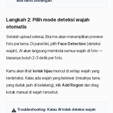
ada tamu undangan.
Langkah 2: Pilih mode deteksi wajah
otomatis
Setelah upload selesai, Blur.me akan menampilkan preview
foto pertama. Di panel kiri, pilih
Face Detection
(deteksi
wajah). AI akan langsung memindai semua wajah di foto —
biasanya butuh 2-3 detik per foto.
Kamu akan lihat
kotak hijau
muncul di setiap wajah yang
terdeteksi. Kalau ada wajah yang kelewat (misalnya tamu
yang duduk jauh di belakang), klik
Add Region
dan drag
kotak manual di wajah tersebut.
️
Troubleshooting:
Kalau AI tidak deteksi wajah
⚠