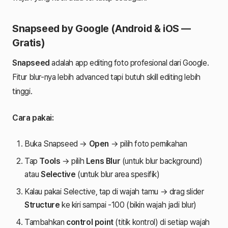
Snapseed by Google (Android & iOS —
Gratis)
Snapseed
adalah app editing foto profesional dari Google.
Fitur blur-nya lebih advanced tapi butuh skill editing lebih
tinggi.
Cara pakai:
Buka Snapseed →
Open
→ pilih foto pernikahan
Tap
Tools
→ pilih
Lens Blur
(untuk blur background)
atau
Selective
(untuk blur area spesifik)
Kalau pakai Selective, tap di wajah tamu → drag slider
Structure
ke kiri sampai -100 (bikin wajah jadi blur)
Tambahkan
control point
(titik kontrol) di setiap wajah