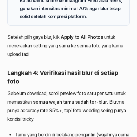
Kalau kamu share ke Instagram Feed atau Reels,
gunakan intensitas minimal
70%
agar blur tetap
solid setelah kompresi platform.
Setelah pilih gaya blur, klik
Apply to All Photos
untuk
menerapkan setting yang sama ke semua foto yang kamu
upload tadi.
Langkah 4: Verifikasi hasil blur di setiap
foto
Sebelum download, scroll preview foto satu per satu untuk
memastikan
semua wajah tamu sudah ter-blur
. Blur.me
punya accuracy rate 95%+, tapi foto wedding sering punya
kondisi tricky:
Tamu yang berdiri di belakang pengantin (wajahnya cuma