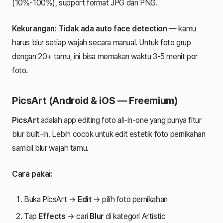
(10%-100%), support format JPG dan PNG.
Kekurangan:
Tidak ada auto face detection
— kamu
harus blur setiap wajah secara manual. Untuk foto grup
dengan 20+ tamu, ini bisa memakan waktu 3-5 menit per
foto.
PicsArt (Android & iOS — Freemium)
PicsArt
adalah app editing foto all-in-one yang punya fitur
blur built-in. Lebih cocok untuk edit estetik foto pernikahan
sambil blur wajah tamu.
Cara pakai:
Buka PicsArt →
Edit
→ pilih foto pernikahan
Tap
Effects
→ cari
Blur
di kategori Artistic