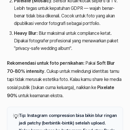
Pixelate (Mosaic):
Sensor kotak-kotak seperti di TV.
Lebih tegas untuk kepatuhan GDPR — wajah benar-
benar tidak bisa dikenali. Cocok untuk foto yang akan
dipublikasi vendor fotografi sebagai portfolio.
Heavy Blur:
Blur maksimal untuk compliance ketat.
Dipakai fotografer profesional yang menawarkan paket
"privacy-safe wedding album".
Rekomendasi untuk foto pernikahan:
Pakai
Soft Blur
70-80% intensity
. Cukup untuk melindungi identitas tamu
tapi tidak merusak estetika foto. Kalau kamu share ke media
sosial publik (bukan cuma keluarga), naikkan ke
Pixelate
90%
untuk keamanan ekstra.
Tip: Instagram compression bisa bikin blur ringan
💡
jadi patchy (berbintik-bintik) setelah upload.