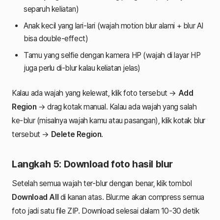
separuh keliatan)
Anak kecil yang lari-lari (wajah motion blur alami + blur AI
bisa double-effect)
Tamu yang selfie dengan kamera HP (wajah di layar HP
juga perlu di-blur kalau keliatan jelas)
Kalau ada wajah yang kelewat, klik foto tersebut →
Add
Region
→ drag kotak manual. Kalau ada wajah yang salah
ke-blur (misalnya wajah kamu atau pasangan), klik kotak blur
tersebut →
Delete Region
.
Langkah 5: Download foto hasil blur
Setelah semua wajah ter-blur dengan benar, klik tombol
Download All
di kanan atas. Blur.me akan compress semua
foto jadi satu file ZIP. Download selesai dalam 10-30 detik