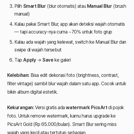
Pilih
Smart Blur
(blur otomatis) atau
Manual Blur
(brush
manual)
Kalau pakai Smart Blur, app akan deteksi wajah otomatis
— tapi accuracy-nya cuma ~70% untuk foto grup
Kalau ada wajah yang kelewat, switch ke Manual Blur dan
swipe di wajah tersebut
Tap
Apply
→
Save
ke galeri
Kelebihan:
Bisa edit dekorasi foto (brightness, contrast,
filter vintage) sambil blur wajah dalam satu app. Cocok untuk
bikin album digital estetik.
Kekurangan:
Versi gratis ada
watermark PicsArt
di pojok
foto. Untuk remove watermark, kamu harus upgrade ke
PicsArt Gold (Rp 65.000/bulan). Smart Blur sering miss
wajah yang kecil atau tertutup sebagian.