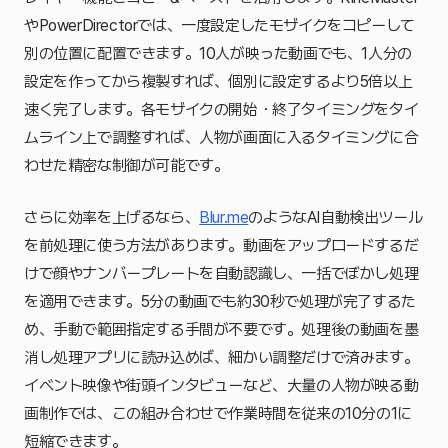
やPowerDirectorでは、一度設定したモザイクをコピーして
別の位置に配置できます。10人が映った動画でも、1人分の
設定を作ってから複製すれば、個別に設定するより5倍以上
速く完了します。各モザイクの開始・終了タイミングをタイ
ムライン上で調整すれば、人物が画面に入るタイミングに合
わせた精密な制御が可能です。
さらに効率を上げるなら、
Blur.me
のようなAI自動検出ツール
を前処理に使う方法があります。動画をアップロードするだ
けで顔やナンバープレートを自動認識し、一括でぼかし処理
を適用できます。5分の動画でも約30秒で処理が完了するた
め、手動で範囲指定する手間が不要です。処理後の動画を墨
消し処理アプリに読み込めば、細かい調整だけで済みます。
イベント映像や街頭インタビューなど、大量の人物が映る動
画制作では、この組み合わせで作業時間を従来の10分の1に
短縮できます。