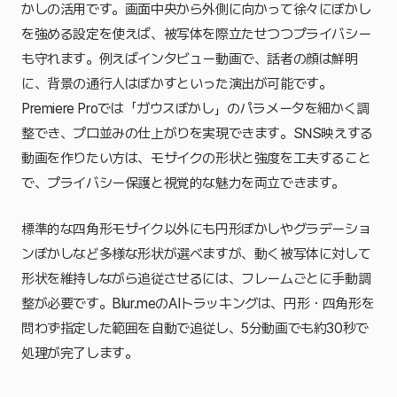
かしの活用です。画面中央から外側に向かって徐々にぼかし
を強める設定を使えば、被写体を際立たせつつプライバシー
も守れます。例えばインタビュー動画で、話者の顔は鮮明
に、背景の通行人はぼかすといった演出が可能です。
Premiere Proでは「ガウスぼかし」のパラメータを細かく調
整でき、プロ並みの仕上がりを実現できます。SNS映えする
動画を作りたい方は、モザイクの形状と強度を工夫すること
で、プライバシー保護と視覚的な魅力を両立できます。
標準的な四角形モザイク以外にも円形ぼかしやグラデーショ
ンぼかしなど多様な形状が選べますが、動く被写体に対して
形状を維持しながら追従させるには、フレームごとに手動調
整が必要です。Blur.meのAIトラッキングは、円形・四角形を
問わず指定した範囲を自動で追従し、5分動画でも約30秒で
処理が完了します。