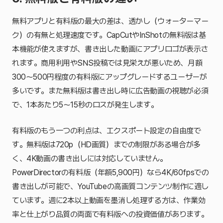
無料アプリと有料版の最大の差は、透かし（ウォーターマー
ク）の有無と処理速度です。CapCutやInShotの無料版は基
本機能が使えますが、書き出した動画にアプリロゴが表示さ
れます。商用利用やSNS投稿では見栄えが悪いため、月額
300〜500円程度の有料版にアップグレードするユーザーが
多いです。また無料版は書き出し時に広告動画の視聴が必須
で、1本あたり5〜15秒のロスが発生します。
有料版のもう一つの利点は、エクスポート設定の自由度で
す。無料版は720p（HD画質）までの制限がある場合が多
く、4K動画の書き出しには対応していません。
PowerDirectorの有料版（年額5,900円）なら4K/60fpsでの
書き出しが可能で、YouTubeの高画質コンテンツ制作に適し
ています。週に2本以上動画を墨消し処理する方は、作業効
率と仕上がり品質の両面で有料版への投資価値があります。