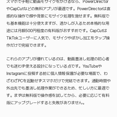
スマホで手軽に動画モザイクをかけるなら、PowerDirector
やCapCutなどの無料アプリが最適です。PowerDirectorは直
感的な操作で顔や背景にモザイク処理を施せます。無料版で
も基本機能は十分使えますが、透かしが入るため本格的な用
途には月額500円程度の有料版がおすすめです。CapCutは
TikTokユーザーに人気で、モザイクやぼかし加工をタップ操
作だけで完結できます。
これらのアプリが優れているのは、動画墨消し処理の初心者
でも迷わず使える設計になっている点です。YouTubeや
Instagramに投稿する前に個人情報保護が必要な場面で、わ
ざわざPCを起動せずスマホだけで完結できます。通勤時間や
外出先でも墨消し処理作業ができるため、忙しい方に最適で
す。まずは無料版で操作感を試してから、必要に応じて有料
版にアップグレードすると失敗がありません。