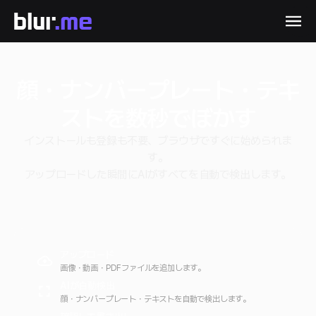
顔・ナンバープレート・テキ
ストを数秒でぼかす
インストールも登録も不要、ブラウザですぐに始められま
す。
アップロードした瞬間にAIがすべてを自動で検出します。
アップロード
画像・動画・PDFファイルを追加します。
AIが自動検出
顔・ナンバープレート・テキストを自動で検出します。