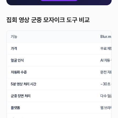
집회 영상 군중 모자이크 도구 비교
기능
Blur.me
가격
무료 체험 가
얼굴 인식
AI 자동 감지
자동화 수준
완전 자동 (A
5분 영상 처리 시간
~30초 (업
군중 장면 처리
다수 얼굴 동
플랫폼
웹 브라우저 