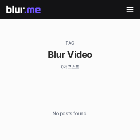
TAG
Blur Video
0
개 포스트
No posts found.