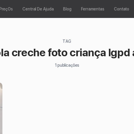
PreçOs
Central De Ajuda
Blog
Ferramentas
Contato
TAG
la creche foto criança lgpd
1
publicações