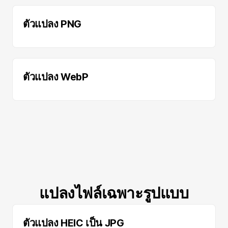
ตัวแปลง PNG
ตัวแปลง WebP
แปลงไฟล์เฉพาะรูปแบบ
ตัวแปลง HEIC เป็น JPG