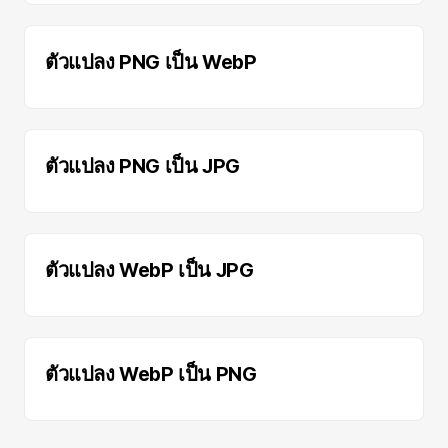
ตัวแปลง PNG เป็น WebP
ตัวแปลง PNG เป็น JPG
ตัวแปลง WebP เป็น JPG
ตัวแปลง WebP เป็น PNG