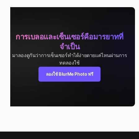
การเบลอและเซ็นเซอร์คือมารยาทที่
จำเป็น
ให้ BlurMe ช่วยให้คุณเป็นอิสระจาก
มาลองดูกันว่าการเซ็นเซอร์ทำได้ง่ายดายแค่ไหนผ่านการ
ทดลองใช้
การละเมิดข้อมูลส่วนบุคคลได้อย่าง
ลองใช้ BlurMe Photo ฟรี
สบายใจ