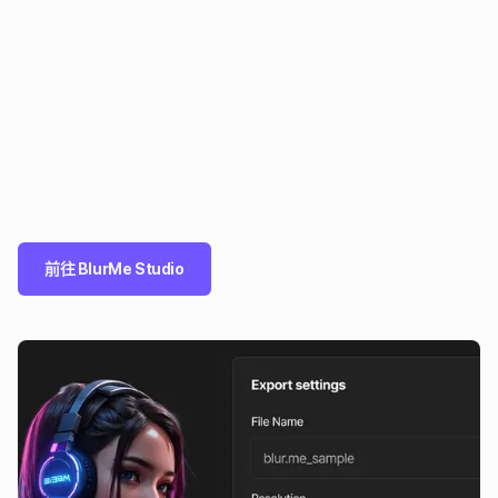
前往 BlurMe Studio