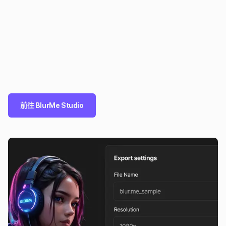
前往 BlurMe Studio