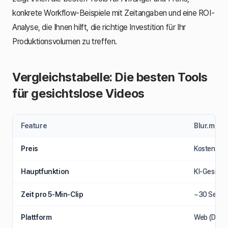
konkrete Workflow-Beispiele mit Zeitangaben und eine ROI-
Analyse, die Ihnen hilft, die richtige Investition für Ihr
Produktionsvolumen zu treffen.
Vergleichstabelle: Die besten Tools
für gesichtslose Videos
Feature
Blur.me
Preis
Kostenlos (
Hauptfunktion
KI-Gesicht
Zeit pro 5-Min-Clip
~30 Sekund
Plattform
Web (Deskt