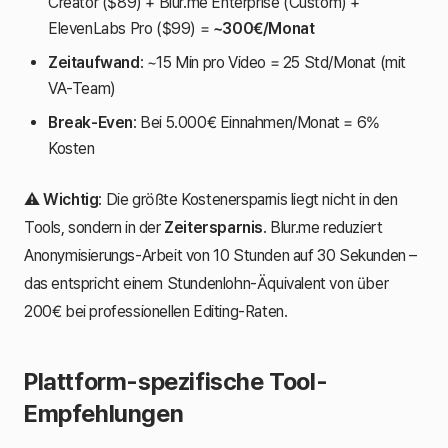
Creator ($89) + Blur.me Enterprise (Custom) +
ElevenLabs Pro ($99) =
~300€/Monat
Zeitaufwand
: ~15 Min pro Video = 25 Std/Monat (mit
VA-Team)
Break-Even
: Bei 5.000€ Einnahmen/Monat = 6%
Kosten
⚠️
Wichtig
: Die größte Kostenersparnis liegt nicht in den
Tools, sondern in der
Zeitersparnis
. Blur.me reduziert
Anonymisierungs-Arbeit von 10 Stunden auf 30 Sekunden –
das entspricht einem Stundenlohn-Äquivalent von über
200€ bei professionellen Editing-Raten.
Plattform-spezifische Tool-
Empfehlungen