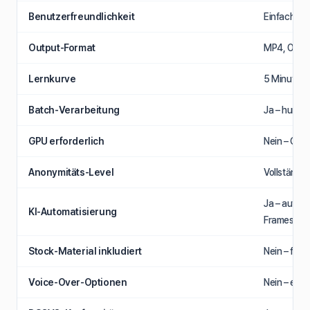
Benutzerfreundlichkeit
Einfach – 
Output-Format
MP4, Origi
Lernkurve
5 Minuten –
Batch-Verarbeitung
Ja – hunder
GPU erforderlich
Nein – Clou
Anonymitäts-Level
Vollständig
Ja – autom
KI-Automatisierung
Frames
Stock-Material inkludiert
Nein – foku
Voice-Over-Optionen
Nein – ext