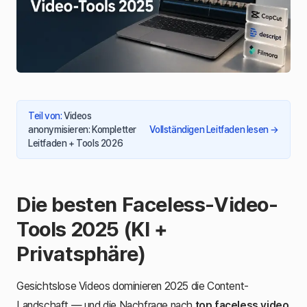
Teil von
:
Videos
anonymisieren: Kompletter
Vollständigen Leitfaden lesen
→
Leitfaden + Tools 2026
Die besten Faceless-Video-
Tools 2025 (KI +
Privatsphäre)
Gesichtslose Videos dominieren 2025 die Content-
Landschaft — und die Nachfrage nach
top faceless video