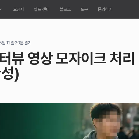
요금제
헬프 센터
블로그
도구
문의하기
5월 12일
·
20
분 읽기
터뷰 영상 모자이크 처리
완성)