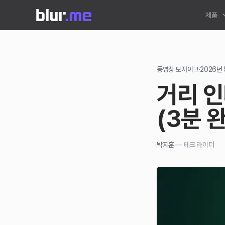
제품
동영상 모자이크
·
2026년 
거리 인
(3분 
박지훈
—
테크 라이터