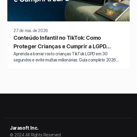
27 de mai. de 2026
Conteúdo Infantil no TikTok: Como
Proteger Crianças e Cumprir a LGPD
Aprenda a borrar rosto crianças TikTok LGPD em 30
(2026)
segundos e evite multas milionárias. Guia completo 2026
com proteção infantil e conformidade legal.
Jarasoft Inc.
© 2024 All Rights Reserved