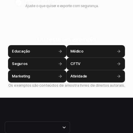
Revisar e exportar
Ajuste o que quiser e exporte com segurança.
Ou teste um exemplo
Educação
Médico
Seguros
CFTV
Marketing
Atividade
Os exemplos são conteúdos de amostra livres de direitos autorais.