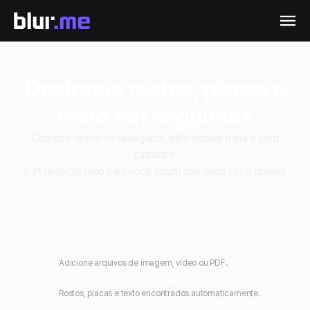
Desfoque rostos, placas e
texto em segundos
Comece direto no navegador, sem instalar nada e sem
cadastro.
A IA detecta tudo para você assim que você faz o upload.
Enviar
Adicione arquivos de imagem, vídeo ou PDF.
Detecção automática com IA
Rostos, placas e texto encontrados automaticamente.