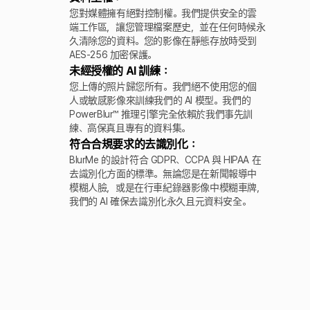
您對媒體擁有絕對控制權。我們提供安全的雲
端工作區，讓您管理檔案歷史，並在任何時候永
久清除您的資料。您的影像在靜態存放時受到
AES-256 加密保護。
未經授權的 AI 訓練：
您上傳的照片歸您所有。我們絕不使用您的個
人或敏感影像來訓練我們的 AI 模型。我們的
PowerBlur™ 推理引擎完全依賴於我們事先訓
練、高保真且專有的資料集。
符合合規要求的去識別化：
BlurMe 的設計符合 GDPR、CCPA 與 HIPAA 在
去識別化方面的標準。無論您是在新聞報導中
模糊人臉，或是在行車紀錄器影像中模糊車牌，
我們的 AI 確保去識別化永久且元資料安全。