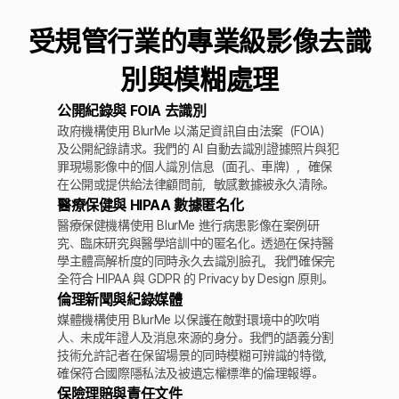
受規管行業的專業級影像去識
別與模糊處理
公開紀錄與 FOIA 去識別
政府機構使用 BlurMe 以滿足資訊自由法案（FOIA）
及公開紀錄請求。我們的 AI 自動去識別證據照片與犯
罪現場影像中的個人識別信息（面孔、車牌），確保
在公開或提供給法律顧問前，敏感數據被永久清除。
醫療保健與 HIPAA 數據匿名化
醫療保健機構使用 BlurMe 進行病患影像在案例研
究、臨床研究與醫學培訓中的匿名化。透過在保持醫
學主體高解析度的同時永久去識別臉孔，我們確保完
全符合 HIPAA 與 GDPR 的 Privacy by Design 原則。
倫理新聞與紀錄媒體
媒體機構使用 BlurMe 以保護在敵對環境中的吹哨
人、未成年證人及消息來源的身分。我們的語義分割
技術允許記者在保留場景的同時模糊可辨識的特徵，
確保符合國際隱私法及被遺忘權標準的倫理報導。
保險理賠與責任文件