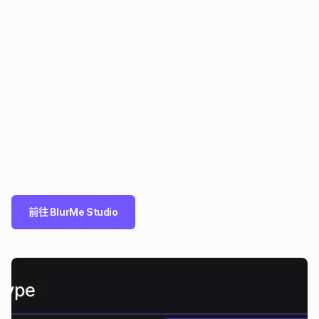
前往 BlurMe Studio