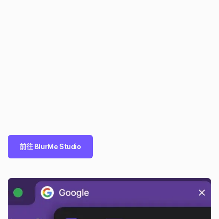
前往 BlurMe Studio