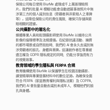
保險公司每日使用 BlurMe 處理成千上萬張理賠照
片。我們的批量 AI 模糊功能會自動遮蔽事故照片中無
涉第三方的個人識別信息（旁觀者與非索賠人之車牌
等）。這降低保險公司的責任風險，確保只存儲與索
賠相關的證據。
公共攝影中的匿名化
媒體專業人員和街頭攝影師使用 BlurMe 以維持公共
影像的倫理標準及法規遵循。在紀錄抗議活動、擁擠
的都市場景或自然街拍時，我們的 AI 會永久去識別無
涉旁觀者的臉孔、身體與車牌。這讓創作者在尊重被
遺忘權及 GDPR 隱私規定的同時，仍能分享強而有力
的視覺故事。
教育領域的學生隱私與 FERPA 合規
教育機構使用 BlurMe 以保護學生在校園活動攝影、
課堂精華與專業發展材料中的數位足跡。為確保全面
符合 FERPA（家庭教育權利與隱私法案）及 COPPA，
我們的 AI 會批量自動去識別未成年人，模糊他們的臉
孔與身體。