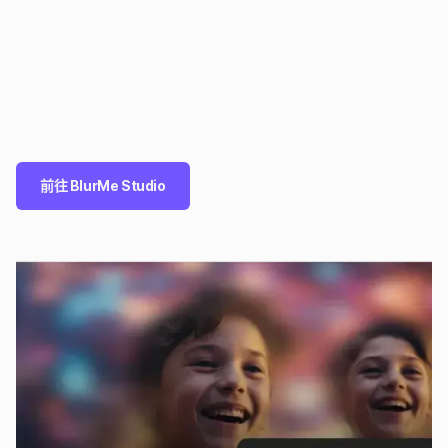
前往 BlurMe Studio