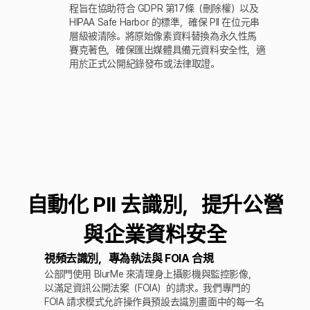
程旨在協助符合 GDPR 第17條（刪除權）以及
HIPAA Safe Harbor 的標準，確保 PII 在位元串
層級被清除。將原始像素資料替換為永久性馬
賽克著色，確保匯出媒體具備元資料安全性，適
用於正式公開紀錄發布或法律取證。
自動化 PII 去識別，提升公營
與企業資料安全
視頻去識別，專為執法與 FOIA 合規
公部門使用 BlurMe 來清理身上攝影機與監控影像，
以滿足資訊公開法案（FOIA）的請求。我們專門的
FOIA 請求模式允許操作員預設去識別畫面中的每一名