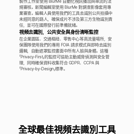
製作工作室使用 BlurMe 自動化視訊播出與串流的法
規審核。新聞編輯室使用 BlurMe 對調查影像套用專
業審查。編輯人員使用我們的工具去識別公共拍攝中
未經同意的路人，確保成片不涉及第三方生物識別責
任，並可在國際發行前準備就緒。
視頻去識別，公共安全與身份清晰監控
在企業園區、交通樞紐、零售中心等高流量場所，安
保團隊使用我們的專用 FOIA 請求模式與即時去識別
邏輯，自動遮罩監控畫面中所有人臉與身體。這種
「Privacy-First」的監控可協助主動威脅偵測與安全管
理，同時確保資料收集符合 GDPR、CCPA 與
「Privacy-by-Design」標準。
全球最佳視頻去識別工具