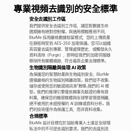
專業視頻去識別的安全標準
安全去識別工作區
我們提供安全去識別工作區，讓您對數據生命
週期擁有絕對控制權。與通用模糊應用不同，
BlurMe 採用嚴格數據駐留模式，您的上傳資產
在靜態時受到 AES-256 加密保護。您可以組織
高容量去識別專案、管理處理歷史，或觸發永久
資料清除（Purge），即時從我們的加密伺服器
移除所有媒體痕跡，符合最高企業治理標準。
生物識別隔離與倫理 AI 政策
為保護您的智慧財產與生物識別安全，BlurMe
遵循嚴格的生物識別隔離政策。我們從不收集、
儲存或使用您的敏感視訊來「教導」我們的 AI 模
型。我們的推理引擎僅依賴事先驗證的專有資
料集，確保您的機密媒體與全球學習管道隔離，
絕不被用於未經授權的 AI 訓練或資料分析。我
們的技術僅作為保護工具，而非資料收集。
合規標準
BlurMe 設計目標在於協助專業人士滿足全球隱
私法中的不可逆去識別要求。我們的去識別流