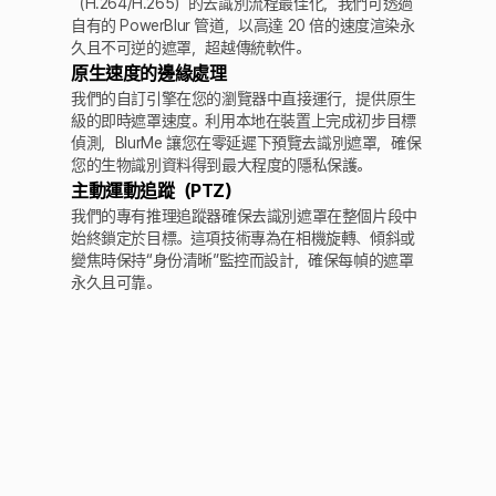
（H.264/H.265）的去識別流程最佳化，我們可透過
自有的 PowerBlur 管道，以高達 20 倍的速度渲染永
久且不可逆的遮罩，超越傳統軟件。
原生速度的邊緣處理
我們的自訂引擎在您的瀏覽器中直接運行，提供原生
級的即時遮罩速度。利用本地在裝置上完成初步目標
偵測，BlurMe 讓您在零延遲下預覽去識別遮罩，確保
您的生物識別資料得到最大程度的隱私保護。
主動運動追蹤（PTZ）
我們的專有推理追蹤器確保去識別遮罩在整個片段中
始終鎖定於目標。這項技術專為在相機旋轉、傾斜或
變焦時保持“身份清晰”監控而設計，確保每幀的遮罩
永久且可靠。