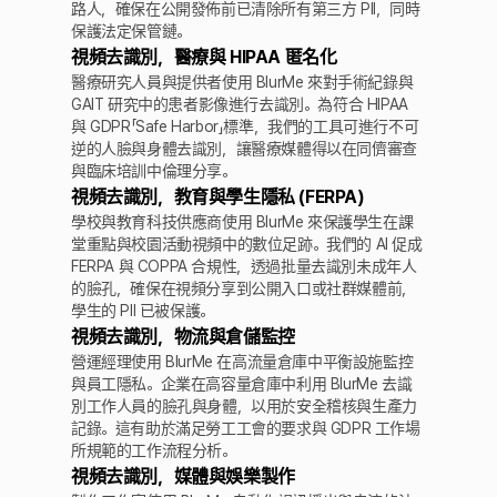
路人，確保在公開發佈前已清除所有第三方 PII，同時
保護法定保管鏈。
視頻去識別，醫療與 HIPAA 匿名化
醫療研究人員與提供者使用 BlurMe 來對手術紀錄與
GAIT 研究中的患者影像進行去識別。為符合 HIPAA
與 GDPR「Safe Harbor」標準，我們的工具可進行不可
逆的人臉與身體去識別，讓醫療媒體得以在同儕審查
與臨床培訓中倫理分享。
視頻去識別，教育與學生隱私 (FERPA)
學校與教育科技供應商使用 BlurMe 來保護學生在課
堂重點與校園活動視頻中的數位足跡。我們的 AI 促成
FERPA 與 COPPA 合規性，透過批量去識別未成年人
的臉孔，確保在視頻分享到公開入口或社群媒體前，
學生的 PII 已被保護。
視頻去識別，物流與倉儲監控
營運經理使用 BlurMe 在高流量倉庫中平衡設施監控
與員工隱私。企業在高容量倉庫中利用 BlurMe 去識
別工作人員的臉孔與身體，以用於安全稽核與生產力
記錄。這有助於滿足勞工工會的要求與 GDPR 工作場
所規範的工作流程分析。
視頻去識別，媒體與娛樂製作