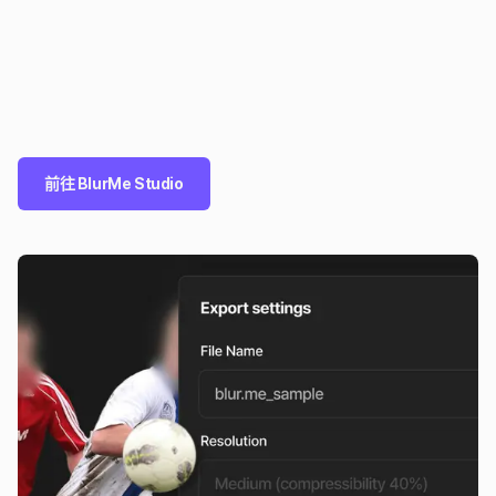
前往 BlurMe Studio