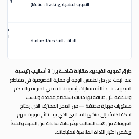
وتطبيق 
التمويه المتحرك (Motion Tracking)
معلوما
الهوية
البيانات الشخصية الحساسة
تمويهه
طرق تمويه الفيديو: مقارنة شاملة بين 3 أساليب رئيسية
عند البحث عن حل لطمس الوجه أو حماية الخصوصية في مقاطع
الفيديو، ستجد ثلاثة مسارات رئيسية تختلف في السرعة والتحكم
والتكلفة. كل طريقة لها حالات استخدام محددة وتناسب
مستويات مهارة مختلفة — من المحرر المحترف الذي يحتاج
تحكمًا كاملًا إلى منشئ المحتوى الذي يريد نتائج فورية. فهم
الفروقات بين هذه الأساليب يوفّر عليك ساعات من التجربة والخطأ
ويضمن اختيار الأداة المناسبة لاحتياجاتك.