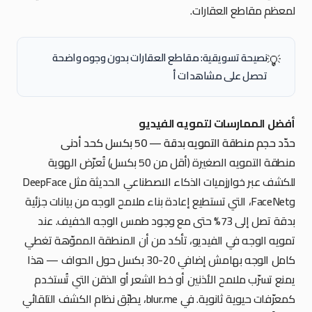
لمعظم مقاطع العقارات.
نصيحة تسويقية: مقاطع العقارات بدون وجوه واضحة
💡
تحصل على مشاهدات أ
أفضل الممارسات لتمويه الفيديو
حدّد حجم منطقة التمويه بدقة — 50 بكسل كحد أدنى
منطقة التمويه الصغيرة (أقل من 50 بكسل) تُعرّض الهوية
للكشف عبر خوارزميات الذكاء الاصطناعي الحديثة مثل DeepFace
وFaceNet، التي تستطيع إعادة بناء ملامح الوجه من بيانات جزئية
بدقة تصل إلى 73% حتى مع وجود طمس الوجه الخفيف. عند
تمويه الوجه في الفيديو، تأكد من أن المنطقة المموّهة تغطي
كامل الوجه بهامش إضافي 20-30 بكسل حول الحواف — هذا
يمنع تسرّب ملامح الأذنين أو خط الشعر أو الذقن التي تُستخدم
كمعرّفات حيوية ثانوية. في blur.me، يطبّق نظام الكشف التلقائي