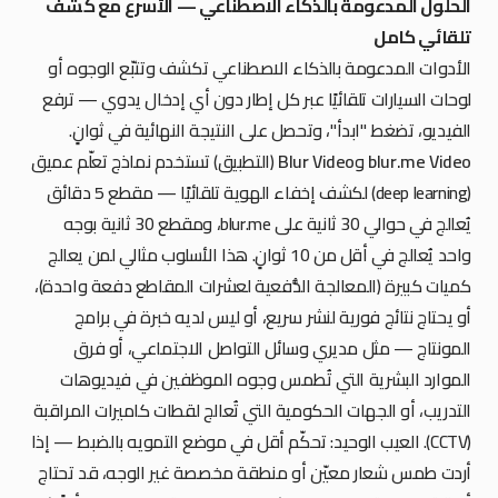
الحلول المدعومة بالذكاء الاصطناعي — الأسرع مع كشف
تلقائي كامل
الأدوات المدعومة بالذكاء الاصطناعي تكشف وتتبّع الوجوه أو
لوحات السيارات تلقائيًا عبر كل إطار دون أي إدخال يدوي — ترفع
الفيديو، تضغط "ابدأ"، وتحصل على النتيجة النهائية في ثوانٍ.
blur.me Video
و
Blur Video
(التطبيق) تستخدم نماذج تعلّم عميق
(deep learning) لكشف إخفاء الهوية تلقائيًا — مقطع 5 دقائق
يُعالج في حوالي 30 ثانية على blur.me، ومقطع 30 ثانية بوجه
واحد يُعالج في أقل من 10 ثوانٍ. هذا الأسلوب مثالي لمن يعالج
كميات كبيرة (المعالجة الدُّفعية لعشرات المقاطع دفعة واحدة)،
أو يحتاج نتائج فورية لنشر سريع، أو ليس لديه خبرة في برامج
المونتاج — مثل مديري وسائل التواصل الاجتماعي، أو فرق
الموارد البشرية التي تُطمس وجوه الموظفين في فيديوهات
التدريب، أو الجهات الحكومية التي تُعالج لقطات كاميرات المراقبة
(CCTV). العيب الوحيد: تحكّم أقل في موضع التمويه بالضبط — إذا
أردت طمس شعار معيّن أو منطقة مخصصة غير الوجه، قد تحتاج