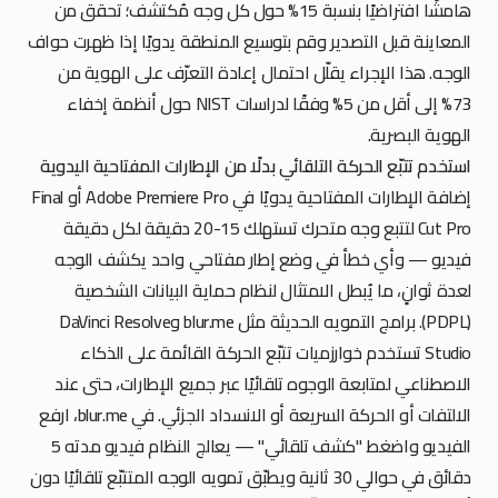
هامشًا افتراضيًا بنسبة 15% حول كل وجه مُكتشف؛ تحقق من
المعاينة قبل التصدير وقم بتوسيع المنطقة يدويًا إذا ظهرت حواف
الوجه. هذا الإجراء يقلّل احتمال إعادة التعرّف على الهوية من
73% إلى أقل من 5% وفقًا لدراسات NIST حول أنظمة إخفاء
الهوية البصرية.
استخدم تتبّع الحركة التلقائي بدلًا من الإطارات المفتاحية اليدوية
إضافة الإطارات المفتاحية يدويًا في Adobe Premiere Pro أو Final
Cut Pro لتتبع وجه متحرك تستهلك 15-20 دقيقة لكل دقيقة
فيديو — وأي خطأ في وضع إطار مفتاحي واحد يكشف الوجه
لعدة ثوانٍ، ما يُبطل الامتثال لنظام حماية البيانات الشخصية
(PDPL). برامج التمويه الحديثة مثل blur.me وDaVinci Resolve
Studio تستخدم خوارزميات تتبّع الحركة القائمة على الذكاء
الاصطناعي لمتابعة الوجوه تلقائيًا عبر جميع الإطارات، حتى عند
الالتفات أو الحركة السريعة أو الانسداد الجزئي. في blur.me، ارفع
الفيديو واضغط "كشف تلقائي" — يعالج النظام فيديو مدته 5
دقائق في حوالي 30 ثانية ويطبّق تمويه الوجه المتتبّع تلقائيًا دون