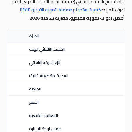
أداة تسمح بالتحديد اليدوي (blur.me يدعم التحديد اليدوي أيضًا).
اعرف المزيد:
كيفية استخدام blur.me لتمويه الفيديو تلقائيًا
أفضل أدوات تمويه الفيديو: مقارنة شاملة 2026
الميزة
الكشف التلقائي للوجه
تتبّع الحركة التلقائي
السرعة (مقطع 30 ثانية)
المنصة
السعر
المعالجة الدُّفعية
طمس لوحة السيارة