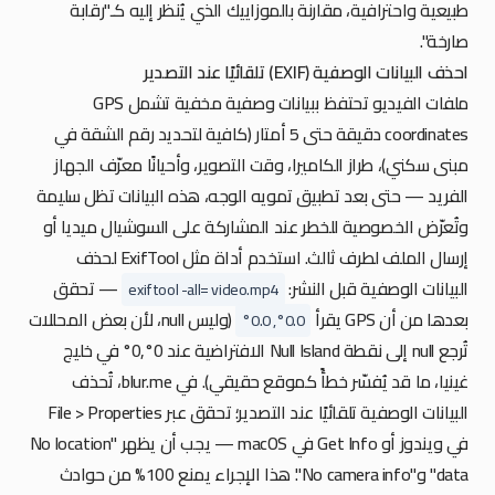
طبيعية واحترافية، مقارنة بالموزاييك الذي يُنظر إليه كـ"رقابة
صارخة".
احذف البيانات الوصفية (EXIF) تلقائيًا عند التصدير
ملفات الفيديو تحتفظ ببيانات وصفية مخفية تشمل GPS
coordinates دقيقة حتى 5 أمتار (كافية لتحديد رقم الشقة في
مبنى سكني)، طراز الكاميرا، وقت التصوير، وأحيانًا معرّف الجهاز
الفريد — حتى بعد تطبيق تمويه الوجه، هذه البيانات تظل سليمة
وتُعرّض الخصوصية للخطر عند المشاركة على السوشيال ميديا أو
إرسال الملف لطرف ثالث. استخدم أداة مثل ExifTool لحذف
البيانات الوصفية قبل النشر:
— تحقق
exiftool -all= video.mp4
بعدها من أن GPS يقرأ
(وليس null، لأن بعض المحللات
0.0°, 0.0°
تُرجع null إلى نقطة Null Island الافتراضية عند 0°,0° في خليج
غينيا، ما قد يُفسّر خطأً كموقع حقيقي). في blur.me، تُحذف
البيانات الوصفية تلقائيًا عند التصدير؛ تحقق عبر File > Properties
في ويندوز أو Get Info في macOS — يجب أن يظهر "No location
data" و"No camera info". هذا الإجراء يمنع 100% من حوادث