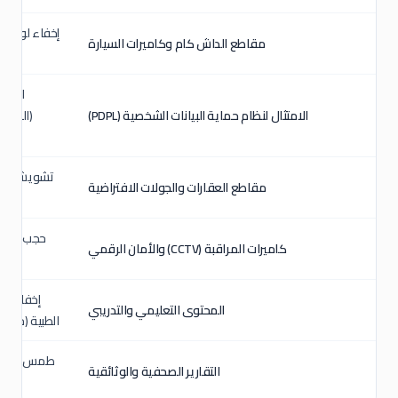
إخفاء لوحة ا
مقاطع الداش كام وكاميرات السيارة
المؤس
الامتثال لنظام حماية البيانات الشخصية (PDPL)
(الوجه،
تشويش الفيد
مقاطع العقارات والجولات الافتراضية
حجب هوية 
كاميرات المراقبة (CCTV) والأمان الرقمي
ت
إخفاء اله
المحتوى التعليمي والتدريبي
الطبية (حما
طمس الوجه ل
التقارير الصحفية والوثائقية