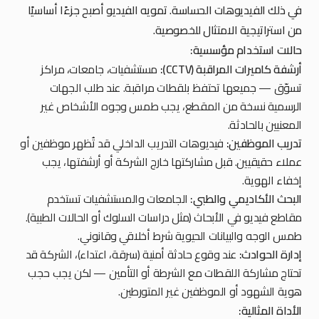
في ذلك الفيديوهات الحساسة. تمويه الفيديو أصبح جزءًا أساسيًا
من استراتيجية الامتثال للخصوصية.
حالات استخدام مؤسسية:
أرشفة كاميرات المراقبة (CCTV):
مستشفيات، جامعات، مراكز
تسوّق — جميعها تحتفظ بلقطات مراقبة. عند طلب الجهات
الرسمية نسخة من المقطع، يجب طمس وجوه الأشخاص غير
المعنيين بالحادثة.
تدريب الموظفين:
فيديوهات التدريب الداخلي قد تُظهر موظفين أو
عملاء حقيقيين. قبل مشاركتها خارج الشركة أو أرشفتها، يجب
إخفاء الهوية.
البحث الأكاديمي والطبي:
الجامعات والمستشفيات تستخدم
مقاطع فيديو في الأبحاث (مثل دراسات السلوك أو الحالات الطبية).
طمس الوجه والبيانات الحيوية شرط أخلاقي وقانوني.
إدارة الحوادث:
عند وقوع حادثة أمنية (سرقة، اعتداء)، الشركة قد
تحتاج مشاركة اللقطات مع الشرطة أو التأمين — لكن يجب حجب
هوية الشهود أو الموظفين غير المتورطين.
الأداة المثالية: