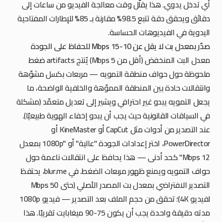
أي تدخل يدوي. هذا يقلّل وقت معالجة الفيديو من ساعات إلى
دقائق ويحقق دقة تتبع 98.5% مقارنة بـ 85% للإطارات المفتاحية
اليدوية في الفيديوهات الحساسة.
صدّر بمعدل بت لا يقل عن 10-15 Mbps للحفاظ على الجودة
معدل البت المنخفض (أقل من 5 Mbps) يُنتج artifacts ضغط
ملحوظة حول حواف منطقة التمويه — مربعات بكسل مشوّهة
وانتقالات حادة بين المنطقة المموّهة والخلفية الواضحة، ما
يجعل التمويه يبدو غير احترافي ويشير إلى تعديل متعمّد (مشكلة
في السياقات القانونية حيث يجب أن يبدو إخفاء الهوية طبيعيًا).
عند التصدير من أدوات مثل CapCut أو KineMaster أو
PowerDirector، اختر إعدادات الجودة "عالية" أو "1080p بمعدل
12 Mbps" كحد أدنى — هذا يحافظ على انتقالات ناعمة حول
حواف التمويه ويمنع ظهور مربعات الضغط. في blur.me، يحتفظ
التصدير الافتراضي بمعدل بت المصدر الأصلي (حتى 50 Mbps
لفيديو 4K)؛ تحقق من حجم الملف بعد التصدير — فيديو 1080p
مدته دقيقة واحدة يجب أن يكون 75-90 ميغابايت تقريبًا. هذا