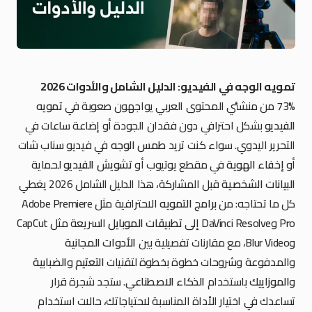
تمويه الوجه في الفيديو: الدليل الشامل والأدوات 2026
73% من منشئي المحتوى العربي يواجهون صعوبة في
تمويه
الفيديو
بشكل احترافي دون فقدان الجودة أو إضاعة ساعات في
التحرير اليدوي. سواء كنت تريد
طمس الوجه
في فيديو سناب شات
أو
إخفاء الهوية
في مقطع يوتيوب أو
تشويش الفيديو
لحماية
البيانات الشخصية
قبل المشاركة، هذا الدليل الشامل 2026 يغطي
كل ما تحتاجه: من
برامج التمويه
الاحترافية مثل Adobe Premiere
Pro وDaVinci Resolve إلى
تطبيقات الموبايل
السريعة مثل CapCut
وBlur Video، مع مقارنات تفصيلية بين
الأدوات المجانية
والمدفوعة وشروحات خطوة بخطوة لتقنيات
التعتيم
و
الضبابية
و
الموزاييك
باستخدام
الذكاء الاصطناعي
. ستجد شجرة قرار
تساعدك في اختيار الأداة المناسبة لاحتياجاتك، حالات استخدام