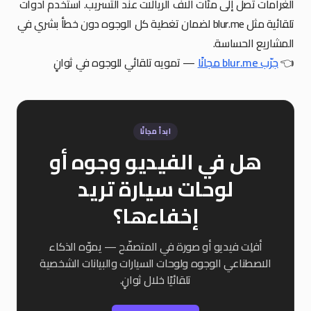
الغرامات تصل إلى مئات آلاف الريالات عند التسريب. استخدم أدوات
تلقائية مثل blur.me لضمان تغطية كل الوجوه دون خطأ بشري في
المشاريع الحساسة.
👈
جرّب blur.me مجانًا
— تمويه تلقائي للوجوه في ثوانٍ
ابدأ مجانًا
هل في الفيديو وجوه أو
لوحات سيارة تريد
إخفاءها؟
أفلِت فيديو أو صورة في المتصفّح — يموّه الذكاء
الاصطناعي الوجوه ولوحات السيارات والبيانات الشخصية
تلقائيًا خلال ثوانٍ.