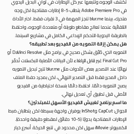
تكشف الوجوه وتتبعها عبر كل الإطارات في ثوانٍ. البديل اليدوي
في Adobe Premiere Pro يتطلب 5-8 إطارات مفتاحية لكل وجه
متحرك، بينما blur.me تنجز المهمة في 3 نقرات فقط. اختر الأداة
التلقائية عندما تعالج مقاطع طويلة أو متعددة الوجوه، واحتفظ
بالطريقة اليدوية للتحكم الإبداعي الكامل في مشاريع السينما.
هل يمكن إزالة التمويه من الفيديو بعد تطبيقه؟
التمويه الذي طُبّق بشكل صحيح في برامج مثل DaVinci Resolve أو
Final Cut Pro
غير قابل للإلغاء
لأن البيانات الأصلية للبكسلات تُدمّر
نهائيًا عند التصدير. بعض الأدوات مثل blur.me تتيح تبديل التمويه
داخل المحرر فقط قبل التصدير النهائي، لكن بمجرد حفظ الملف
يصبح التمويه دائمًا. احتفظ دائمًا بنسخة احتياطية من الفيديو
الأصلي قبل تطبيق أي تعديل نهائي.
ما اسم برنامج تغبيش الفيديو الأسهل للمبتدئين؟
للجوال:
CapCut
و
InShot
يوفران واجهة بسيطة لكن يتطلبان ضبط
الإطارات المفتاحية يدويًا (5-10 دقائق لمقطع دقيقة واحدة).
للكمبيوتر:
iMovie
سهل لكن محدود في تتبع الحركة. أسرع خيار