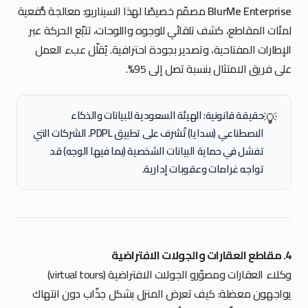
BlurMe Enterprise
مصمّم خصيصًا لهذا السيناريو: معالجة دُّفعية
لمئات المقاطع، كشف تلقائي للوجوه واللوحات، تتبّع الحركة عبر
الإطارات المفتاحية، وتصدير بجودة احترافية. يُقلّل عبء العمل
على فريق الامتثال بنسبة تصل إلى 95%.
حقيقة قانونية: الهيئة السعودية للبيانات والذكاء
💡
الاصطناعي (سدايا) تُشرف على تطبيق PDPL. الشركات التي
تفشل في حماية البيانات الشخصية (بما فيها الوجه) قد
تواجه غرامات وعقوبات إدارية.
4. مقاطع العقارات والجولات الافتراضية
وكلاء العقارات ومصوّرو الجولات الافتراضية (virtual tours)
يواجهون معضلة: كيف تعرض المنزل بشكل جذّاب دون انتهاك