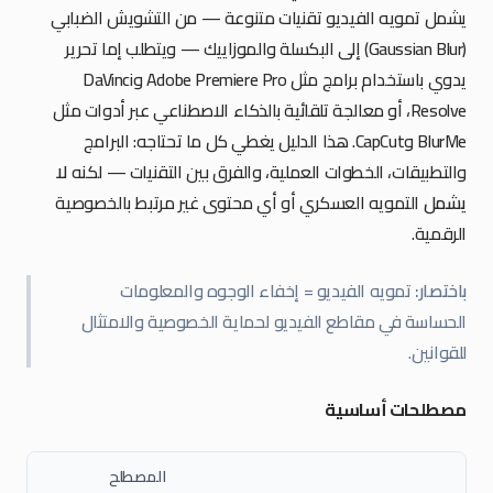
يشمل تمويه الفيديو تقنيات متنوعة — من التشويش الضبابي
(Gaussian Blur) إلى البكسلة والموزاييك — ويتطلب إما تحرير
يدوي باستخدام برامج مثل Adobe Premiere Pro وDaVinci
Resolve، أو معالجة تلقائية بالذكاء الاصطناعي عبر أدوات مثل
BlurMe وCapCut. هذا الدليل يغطي كل ما تحتاجه: البرامج
والتطبيقات، الخطوات العملية، والفرق بين التقنيات — لكنه
لا
يشمل
التمويه العسكري أو أي محتوى غير مرتبط بالخصوصية
الرقمية.
باختصار:
تمويه الفيديو = إخفاء الوجوه والمعلومات
الحساسة في مقاطع الفيديو لحماية الخصوصية والامتثال
للقوانين.
مصطلحات أساسية
المصطلح