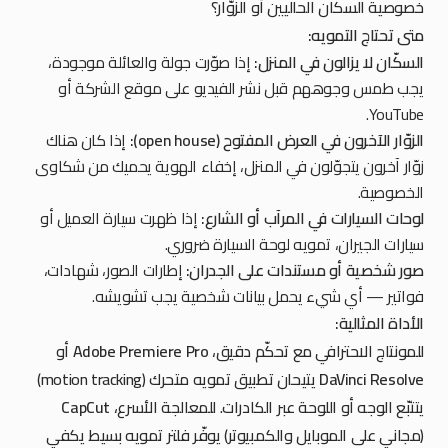
خصوصية السكّان الحاليين أو الزوّار؟
متى تحتاج التمويه:
السكّان لا يزالون في المنزل:
إذا صوّرت جولة والعائلة موجودة،
يجب طمس وجوههم قبل نشر الفيديو على موقع الشركة أو
YouTube.
الزوّار الآخرون في العرض المفتوح (open house):
إذا كان هناك
زوّار آخرون يتجوّلون في المنزل، إخفاء الهوية يحميك من شكاوى
الخصوصية.
لوحات السيارات في المرآب أو الشارع:
إذا ظهرت سيارة العميل أو
سيارات الجيران، تمويه لوحة السيارة ضروري.
صور شخصية أو مستندات على الجدران:
إطارات الصور، شهادات،
فواتير — أي شيء يحمل بيانات شخصية يجب تشويشه.
الأداة المثالية:
للمونتاج الاحترافي مع تحكّم دقيق،
Adobe Premiere Pro
أو
DaVinci Resolve
يتيحان تطبيق تمويه متحرك (motion tracking)
يتتبّع الوجه أو اللوحة عبر الكادرات. للمعالجة الأسرع،
CapCut
(مجاني على الموبايل والكمبيوتر) يوفّر فلتر تمويه بسيط يكفي