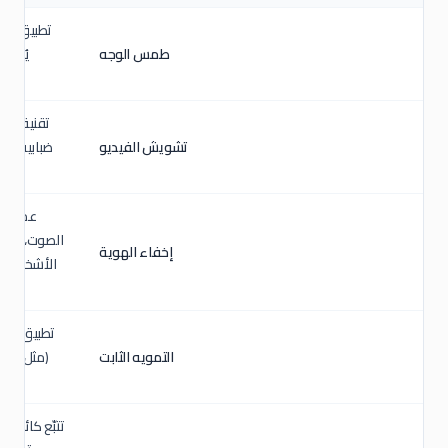
تطبيق تأثي
طمس الوجه
تقنية تمو
تشويش الفيديو
عملية إ
الصوت، لوحة 
إخفاء الهوية
الأشخاص. م
تطبيق تأثير
التمويه الثابت
(مثل شعار
تتبّع كائن مت