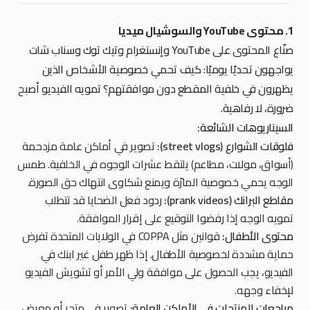
1. محتوى YouTube والسوشيال ميديا
صنّاع المحتوى على YouTube وإنستغرام وتيك توك وسناب شات
يواجهون تحديًا يوميًا: كيف تحمي خصوصية الأشخاص الذين
يظهرون في خلفية المقطع دون موافقتهم؟ تمويه الفيديو أصبح
ضرورة، لا رفاهية.
السيناريوهات الشائعة:
فلوقات الشوارع (street vlogs):
تصوير في أماكن عامة مزدحمة
(أسواق، مولات، مطاعم) يلتقط عشرات الوجوه في الخلفية. طمس
الوجه يحمي خصوصية المارّة ويمنع شكاوى انتهاك حق الصورة.
مقاطع البرانك (prank videos):
ردود فعل الضحايا قد تتطلب
تمويه الوجه إذا رفضوا التوقيع على إقرار الموافقة.
محتوى الأطفال:
قوانين مثل COPPA في الولايات المتحدة تفرض
حماية مشددة لخصوصية الأطفال. إذا ظهر طفل غير ابنك في
الفيديو، يجب الحصول على موافقة ولي الأمر أو تشويش الفيديو
لإخفاء وجهه.
مراجعات المنتجات في الأماكن العامة:
تصوير في متجر أو معرض