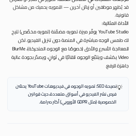
قد يُظهر موظفين أو زبائن آخرين — التمويه يحميك من مشاكل
قانونية.
الأداة المثالية:
YouTube Studio يوفّر ميزة تمويه مضمّنة (تمويه مخصّص) تتيح
لك طمس الوجه مباشرة في المنصة دون تنزيل الفيديو. لكن
للمعالجة الأسرع والأدق (خصوصًا مع الوجوه المتحركة)، BlurMe
Video يكشف ويتتبّع الوجوه تلقائيًا في ثوانٍ، ويصدّر بجودة عالية
جاهزة للرفع.
نصيحة SEO: تمويه الوجوه في فيديوهات YouTube يحسّن
💡
فرص نشر الفيديو في أسواق متعددة، حيث قوانين
الخصوصية (مثل GDPR الأوروبي) أكثر صرامة.