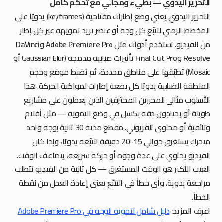
التحرير اليدوي — بطيء ومجاني مع تحكم كامل
التحرير اليدوي يعني وضع إطارات مفتاحية (keyframes) يدويًا على
المخطط الزمني لتتبّع كل وجه أو عنصر تريد تمويهه عبر كل إطار
من الفيديو. تستخدم أدوات مثل
Adobe Premiere Pro
و
DaVinci
Resolve
و
Final Cut Pro
تأثيرات ضبابية مدمجة (Gaussian Blur أو
Mosaic) تطبّقها على مناطق محددة، ثم تضبط موضع وحجم
المنطقة الضبابية يدويًا كل بضعة إطارات لمواكبة الحركة. هذا
الأسلوب مثالي للمحررين المحترفين الذين يعملون على مشاريع
طويلة أو يحتاجون دقة بكسل في وضع التمويه — مثل أفلام
وثائقية أو محتوى تلفزيوني. مقطع مدته 30 ثانية بوجه واحد
متحرك يستغرق حوالي 15-20 دقيقة لتتبّعه يدويًا، وإذا كان
الفيديو يحتوي على عدة وجوه أو حركة سريعة، يتضاعف الوقت.
العيب الأكبر هو الوقت المستغرق — كل ثانية من الفيديو تتطلب
مراجعة يدوية، وأي خطأ في التتبّع يعني إعادة العمل من نقطة
الخطأ.
اعرف المزيد:
دليل شامل لتمويه الوجه في Adobe Premiere Pro