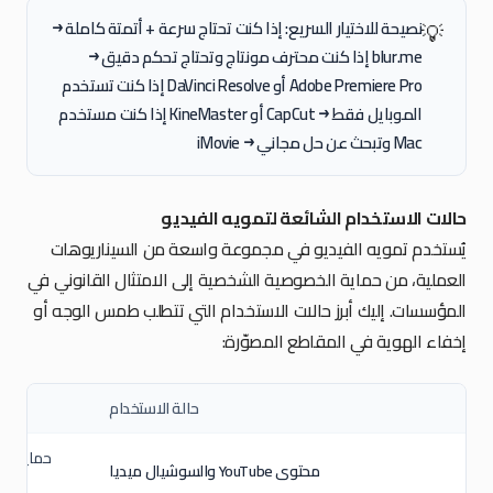
نصيحة للاختيار السريع: إذا كنت تحتاج
سرعة + أتمتة كاملة
→
💡
blur.me إذا كنت
محترف مونتاج
وتحتاج تحكم دقيق →
Adobe Premiere Pro أو DaVinci Resolve إذا كنت تستخدم
الموبايل فقط
→ CapCut أو KineMaster إذا كنت
مستخدم
Mac
وتبحث عن حل مجاني → iMovie
حالات الاستخدام الشائعة لتمويه الفيديو
يُستخدم تمويه الفيديو في مجموعة واسعة من السيناريوهات
العملية، من حماية الخصوصية الشخصية إلى الامتثال القانوني في
المؤسسات. إليك أبرز حالات الاستخدام التي تتطلب طمس الوجه أو
إخفاء الهوية في المقاطع المصوّرة:
حالة الاستخدام
حماية هو
محتوى YouTube والسوشيال ميديا