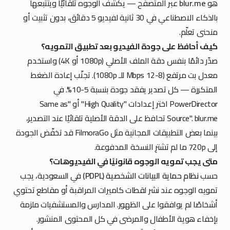
هو
blur.me
عبر المتصفح — يكشف الوجوه تلقائيًا ويتتبعها
بالذكاء الاصطناعي في 30 ثانية لفيديو 5 دقائق، بدون تثبيت أو
منحنى تعلّم.
كيف أحافظ على جودة الفيديو بعد تطبيق التمويه؟
صدّر دائمًا بنفس دقة الملف الأصلي (1080p أو 4K) واستخدم
معدل بت مرتفع (8-12 Mbps للـ 1080p). تجنّب إعادة الضغط
المتكررة — كل تصدير يفقد جودة بنسبة 5-10%. في
PowerDirector اختر إعدادات "High Quality" أو "Same as
Source". blur.me تحافظ على الدقة الأصلية تلقائيًا عند التصدير،
بينما بعض التطبيقات المجانية مثل FilmoraGo قد تخفّض الجودة
إلى 720p ما لم تشترِ النسخة المدفوعة.
متى يجب تمويه الوجوه قانونيًا في الفيديوهات؟
حسب
نظام حماية البيانات الشخصية (PDPL)
في السعودية، يجب
تمويه الوجوه عند نشر لقطات كاميرات المراقبة أو مقاطع تحتوي
أشخاصًا لم يوافقوا على الظهور. المدارس والمستشفيات ملزمة
بإخفاء هوية الأطفال والمرضى في كل المحتوى المنشور.