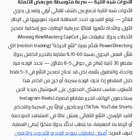
الأدوات شبه الآلية — سرعة متوسطة مع بعض الأتمتة
الأدوات شبه الآلية تجمع بين كشف تلقائي أولي وتعديل يدوي
للنتائج — ترفع الفيديو، تحدد المنطقة المراد تمويهها في الإطار
الأول، والأداة تتبّعها تلقائيًا عبر بقية الإطارات مع إمكانية تصحيح
الأخطاء يدويًا. تطبيقات مثل
CapCut
و
KineMaster
و
iMovie
و
PowerDirector
تقدّم ميزة "تتبّع الحركة" (motion tracking) التي
تقلّل العمل اليدوي بنسبة 60-70% مقارنة بالتحرير الكامل يدويًا.
مقطع 30 ثانية يُعالج في حوالي 5-8 دقائق — تحدد الوجه مرة
واحدة، والتطبيق يتبّعه، لكن قد تحتاج تصحيح التتبّع في 3-5 نقاط
خلال المقطع إذا تحرك الوجه بسرعة أو خرج من الكادر. هذا
الأسلوب مناسب لمنشئي المحتوى على السوشيال ميديا الذين
يستخدمون الهاتف لتحرير مقاطع قصيرة (Instagram Reels،
TikTok، YouTube Shorts) ويحتاجون توازنًا بين السرعة والتحكم.
القيد الرئيسي: التتبّع التلقائي يفشل غالبًا في المشاهد المزدحمة
أو الإضاءة الضعيفة، ما يتطلب تدخّلًا يدويًا متكررًا يُبطئ العملية.
اعرف المزيد:
أفضل تطبيقات تمويه الفيديو للأندرويد والآيفون