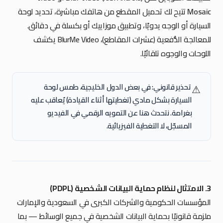
Mosaic
تتيح لك تحميل المقطع من هاتفك مباشرة، تحديد لوحة
السيارة أو الوجه يدويًا، وتطبيق موزاييك أو بكسلة في دقائق.
للمعالجة الدُّفعية (عشرات المقاطع)، BlurMe Video يكشف
اللوحات والوجوه تلقائيًا.
️
تحذير قانوني:
في بعض الدول الخليجية، طمس لوحة
⚠
السيارة
بشكل مادي
(تغطيتها أثناء القيادة) يُعاقب عليه
بغرامة. نتحدث هنا عن التمويه الرقمي في الفيديو
المسجّل، لا التغطية الفيزيائية.
3. الامتثال لنظام حماية البيانات الشخصية (PDPL)
المؤسسات الحكومية والشركات الكبرى في السعودية والإمارات
ملزمة قانونيًا بحماية البيانات الشخصية في جميع الوسائط — بما