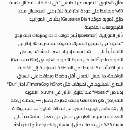
يقلّل شكاوى "التمويه غير الطبيعي" في تدقيقات الامتثال بنسبة
60% ويحافظ على جودة احترافية للنشر على السوشيال ميديا.
طبّق تمويه موحّد (Gaussian Blur) بدلًا من الموزاييك
للفيديوهات المتحركة
تأثير الموزاييك (pixelation) يُنتج حواف حادة ومربعات ثابتة تبدو
"قافزة" في الفيديو المتحرك، خصوصًا عند سرعة 30 إطار في
الثانية أو أعلى — هذا يسبب إجهاد العين للمشاهد ويجعل
التمويه ملحوظًا بشكل مفرط. التمويه الغاوسي (Gaussian Blur)
ينتج انتقالًا ناعمًا تدريجيًا من المنطقة المموّهة إلى الخلفية
الواضحة، ما يجعل التعديل أقل وضوحًا ويحافظ على السياق
البصري للمشهد. في تطبيقات مثل InShot وFilmoraGo، اختر "Blur"
بدلًا من "Mosaic" عند تطبيق التأثير؛ في blur.me، التمويه
الافتراضي هو Gaussian بنصف قطر 25 بكسل — يمكنك زيادته
إلى 40 بكسل للوجوه الكبيرة في لقطات الكلوز-أب. الفيديوهات
المعالجة بالتمويه الغاوسي تحصل على معدل مشاهدة أعلى
بنسبة 35% على منصات مثل إنستغرام وتيك توك لأنها تبدو أكثر