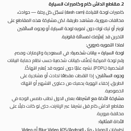
2. مقاطع الداش كام وكاميرات السيارة
كاميرات لوحة القيادة (dash cam) تسجّل كل رحلة — حوادث،
مخالفات مرورية، مشاهد طريفة. لكن مشاركة هذه المقاطع على
تويتر أو تيك توك دون تمويه لوحة السيارة أو وجوه السائقين
الآخرين قد يُعرّضك لمسائلة قانونية.
لماذا التمويه ضروري:
لوحة السيارة = بيانات شخصية:
في السعودية والإمارات ومصر،
رقم لوحة المركبة يُصنّف كبيانات شخصية حسب نظام حماية البيانات
الشخصية (PDPL). نشره علنيًا دون تمويه قد يُعتبر انتهاكًا.
وجوه السائقين:
إذا التقطت مقطعًا لحادث أو مشاجرة على
الطريق، إخفاء الهوية يحميك من دعاوى التشهير أو انتهاك
الخصوصية.
مشاركة الأدلة مع الشرطة:
بعض الدول تطلب طمس الوجه في
مقاطع الداش كام قبل نشرها عبر الإنترنت، حتى لو كانت دليلًا على
مخالفة مرورية.
الأداة المثالية:
تطبيقات الموبايل مثل
(iOS/Android) أو
Blur Video
Video