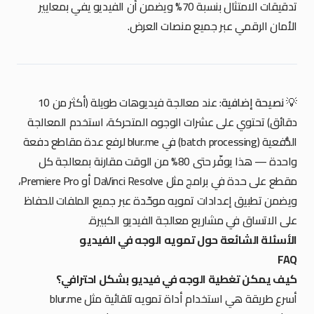
تدقيقات الامتثال بنسبة 70% ويضمن أن الفيديو يفي بمعايير
الأمان الرقمي عبر جميع منصات العرض.
💡
نصيحة إضافية
: عند معالجة فيديوهات طويلة (أكثر من 10
دقائق) تحتوي على عشرات الوجوه المتحركة، استخدم المعالجة
الدُّفعية (batch processing) في blur.me لرفع عدة مقاطع دفعة
واحدة — هذا يوفّر حتى 80% من الوقت مقارنة بمعالجة كل
مقطع على حدة في برامج مثل DaVinci Resolve أو Premiere Pro،
ويضمن تطبيق إعدادات تمويه موحّدة عبر جميع الملفات للحفاظ
على الاتساق في مشاريع معالجة الفيديو الكبيرة.
الأسئلة الشائعة حول تمويه الوجه في الفيديو
FAQ
كيف يمكن تغطية الوجه في فيديو بشكل احترافي؟
أسرع طريقة هي استخدام أداة تمويه تلقائية مثل blur.me