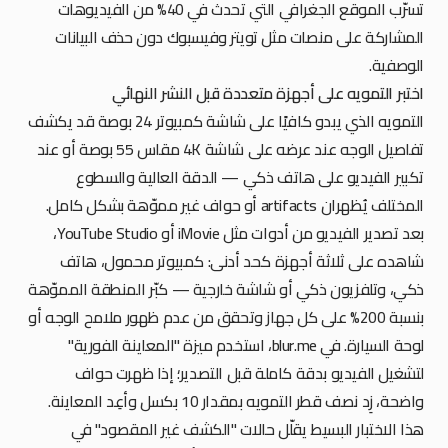
تسرّب الموقع الجغرافي التي تحدث في 40% من الفيديوهات
المشاركة على منصات مثل تويتر وفيسبوك دون حذف البيانات
الوصفية.
اختبر التمويه على أجهزة متعددة قبل النشر النهائي
التمويه الذي يبدو كافيًا على شاشة كمبيوتر 24 بوصة قد يكشف
تفاصيل الوجه عند عرضه على شاشة 4K مقاس 55 بوصة أو عند
تكبير الفيديو على هاتف ذكي — الدقة العالية والسطوع
المختلف يُظهران artifacts أو حواف غير مموّهة بشكل كامل.
بعد تصدير الفيديو من أدوات مثل iMovie أو YouTube Studio،
شاهده على ثلاثة أجهزة كحد أدنى: كمبيوتر محمول، هاتف
ذكي، وتلفزيون ذكي أو شاشة خارجية — كبّر المنطقة المموّهة
بنسبة 200% على كل جهاز وتحقق من عدم ظهور ملامح الوجه أو
لوحة السيارة. في blur.me، استخدم ميزة "المعاينة الفورية"
لتشغيل الفيديو بدقة كاملة قبل التصدير؛ إذا ظهرت حواف
واضحة، زِد نصف قطر التمويه بمقدار 10 بكسل وأعِد المعاينة.
هذا الاختبار البسيط يقلّل حالات "الكشف غير المقصود" في